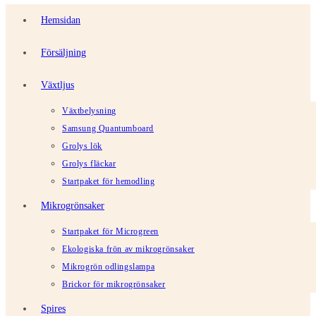
Hemsidan
Försäljning
Växtljus
Växtbelysning
Samsung Quantumboard
Grolys lök
Grolys fläckar
Startpaket för hemodling
Mikrogrönsaker
Startpaket för Microgreen
Ekologiska frön av mikrogrönsaker
Mikrogrön odlingslampa
Brickor för mikrogrönsaker
Spires