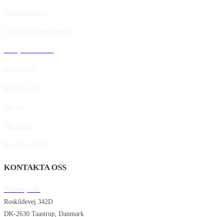
Integritetspolicy
Villkor och bestämmelser
Policy för cookies
Returpolicy
Kontakta oss
Om oss
Mitt konto
Betalning EAN
KONTAKTA OSS
Plantelys.dk
Roskildevej 342D
DK-2630 Taastrup, Danmark