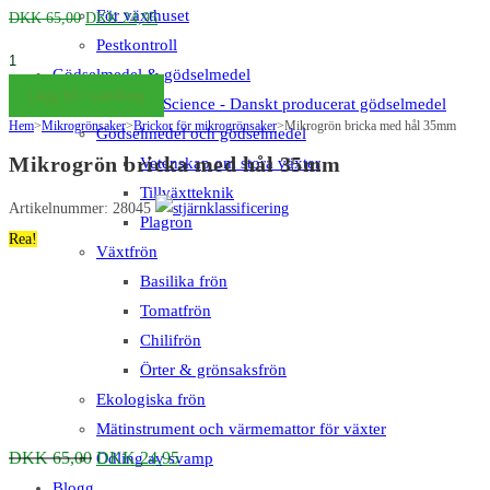
För växthuset
Det
Det
DKK
65,00
DKK
24,95
ursprungliga
nuvarande
Pestkontroll
Mikrogrønt
priset
priset
Gödselmedel & gödselmedel
bakke
Lägg till i varukorg
var:
är:
Big Plant Science - Danskt producerat gödselmedel
med
Hem
>
Mikrogrönsaker
DKK 65,00.
>
Brickor för mikrogrönsaker
DKK 24,95.
>
Mikrogrön bricka med hål 35mm
Gödselmedel och gödselmedel
huller
Mikrogrön bricka med hål 35mm
Vetenskap om stora växter
35mm
Tillväxtteknik
mängd
Artikelnummer: 28045
Plagron
Rea!
Växtfrön
Basilika frön
Tomatfrön
Chilifrön
Örter & grönsaksfrön
Ekologiska frön
Mätinstrument och värmemattor för växter
Det
Det
DKK
65,00
DKK
24,95
Odling av svamp
ursprungliga
nuvarande
Blogg