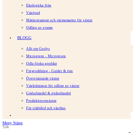
Ekologiska frön
Växtjord
Mätinstrument och värmemattor för växter
Odling av svamp
BLOGG
Allt om Grolys
Microgreen - Microgreen
Odla friska groddar
Förgroddning - Guider & tips
Övervintrande växter
Vägledningar för odling av växter
Gödselmedel & gödselmedel
Produktrecensioner
För trädgård och växthus
Meny
Stäng
Sök
Tryck