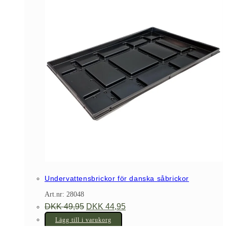
Undervattensbrickor för danska såbrickor
Art.nr: 28048
Det
Det
DKK
49,95
DKK
44,95
ursprungliga
nuvarande
priset
priset
Lägg till i varukorg