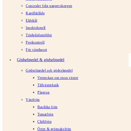
Concealer från papperskorgen
Kapillärlåda
Eldskål
Insektshotell
Trädgårdsmöbler
Pestkontroll
För växthuset
Gödselmedel & gödselmedel
Gödselmedel och gödselmedel
Vetenskap om stora växter
Tillväxtteknik
Plagron
Växtfrön
Basilika frön
Tomatfrön
Chilifrön
Örter & grönsaksfrön