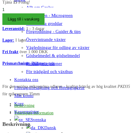
priset
priset
Tjäna
15
Poäng!
var:
är:
Allt om Grolys
Mikrogrønt
DKK 65,00.
DKK 24,95.
Microgreen - Microgreen
bakke
Lägg till i varukorg
Odla friska groddar
med
Leveranstid:
1 - 3 dagar
Förgroddning - Guider & tips
huller
35mm
Övervintrande växter
Lager:
I lager
mängd
Vägledningar för odling av växter
Fri frakt
över 1.000 DKK
Gödselmedel & gödselmedel
Prismatchning:
Billigaste pris
Produktrecensioner
För trädgård och växthus
Kontakta oss
För den seriösa mikrogröna odlaren - kraftig frötråg av hög kvalitet
PKD35
Företagsförsäljning och företagsgåvor
för mikrogreen 35mm
Mitt konto
Korg
Beskrivning
Kassaregister
Ytterligare information
Svenska
Beskrivning
Dansk