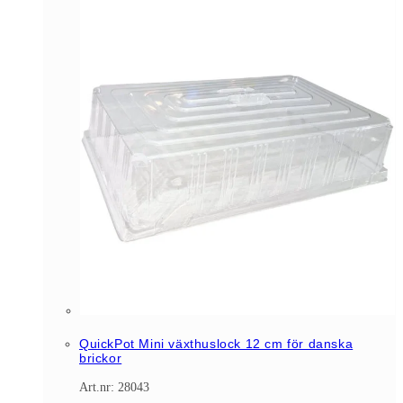
QuickPot Mini växthuslock 12 cm för danska
brickor
Art.nr: 28043