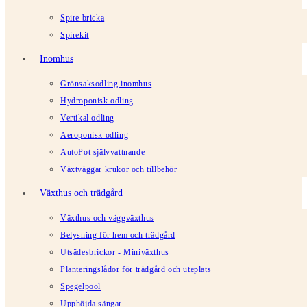
Spire bricka
Spirekit
Inomhus
Grönsaksodling inomhus
Hydroponisk odling
Vertikal odling
Aeroponisk odling
AutoPot självvattnande
Växtväggar krukor och tillbehör
Växthus och trädgård
Växthus och väggväxthus
Belysning för hem och trädgård
Utsädesbrickor - Miniväxthus
Planteringslådor för trädgård och uteplats
Spegelpool
Upphöjda sängar