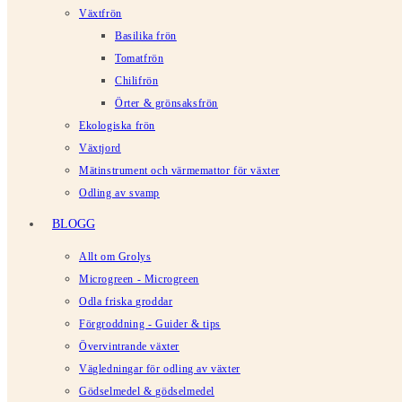
Växtfrön
Basilika frön
Tomatfrön
Chilifrön
Örter & grönsaksfrön
Ekologiska frön
Växtjord
Mätinstrument och värmemattor för växter
Odling av svamp
BLOGG
Allt om Grolys
Microgreen - Microgreen
Odla friska groddar
Förgroddning - Guider & tips
Övervintrande växter
Vägledningar för odling av växter
Gödselmedel & gödselmedel