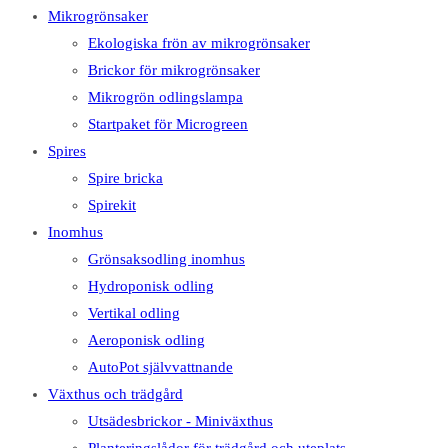
Mikrogrönsaker
Ekologiska frön av mikrogrönsaker
Brickor för mikrogrönsaker
Mikrogrön odlingslampa
Startpaket för Microgreen
Spires
Spire bricka
Spirekit
Inomhus
Grönsaksodling inomhus
Hydroponisk odling
Vertikal odling
Aeroponisk odling
AutoPot självvattnande
Växthus och trädgård
Utsädesbrickor - Miniväxthus
Planteringslådor för trädgård och uteplats