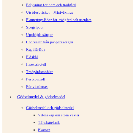
Belysning för hem och trädgård
Utsädesbrickor - Miniväxthus
Planteringslådor för trädgård och uteplats
Spegelpool
Upphöjda sängar
Concealer från papperskorgen
Kapillärlåda
Eldskål
Insektshotell
Trädgårdsmöbler
Pestkontroll
För växthuset
Gödselmedel & gödselmedel
Gödselmedel och gödselmedel
Vetenskap om stora växter
Tillväxtteknik
Plagron