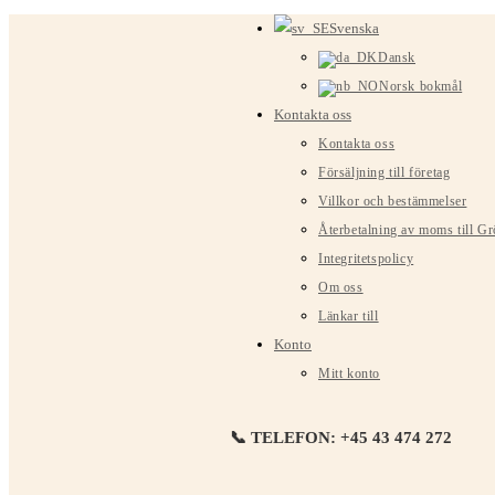
Hoppa
Svenska
till
Dansk
innehållet
Norsk bokmål
Kontakta oss
Kontakta oss
Försäljning till företag
Villkor och bestämmelser
Återbetalning av moms till G
Integritetspolicy
Om oss
Länkar till
Konto
Mitt konto
📞 TELEFON: +45 43 474 272