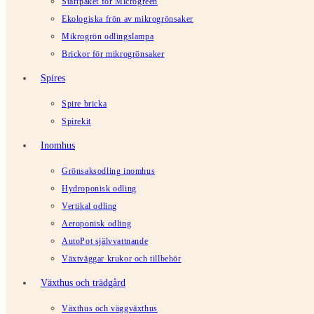
Startpaket för Microgreen
Ekologiska frön av mikrogrönsaker
Mikrogrön odlingslampa
Brickor för mikrogrönsaker
Spires
Spire bricka
Spirekit
Inomhus
Grönsaksodling inomhus
Hydroponisk odling
Vertikal odling
Aeroponisk odling
AutoPot självvattnande
Växtväggar krukor och tillbehör
Växthus och trädgård
Växthus och väggväxthus