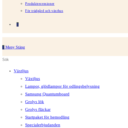
Produktrecensioner
För trädgård och växthus
0
0
Meny
Stäng
Sök
Tryck
på
på
Växtljus
denna
Escape
Växtljus
webbplats
för
Lampor, glödlampor för odlingsbelysning
att
Samsung Quantumboard
stänga
Grolys lök
sökpanelen.
Grolys fläckar
Startpaket för hemodling
Specialerbjudanden