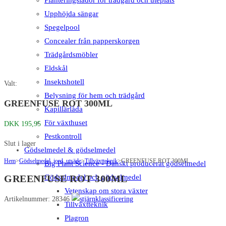
Upphöjda sängar
Spegelpool
Concealer från papperskorgen
Trädgårdsmöbler
Eldskål
Insektshotell
Valt:
Belysning för hem och trädgård
GREENFUSE ROT 300ML
Kapillärlåda
För växthuset
DKK
195,95
Pestkontroll
Slut i lager
Gödselmedel & gödselmedel
Hem
>
Gödselmedel, jord, utsäde
>
Tillväxtteknik
>
GREENFUSE ROT 300ML
Big Plant Science - Danskt producerat gödselmedel
Gödselmedel och gödselmedel
GREENFUSE ROT 300ML
Vetenskap om stora växter
Artikelnummer: 28346
Tillväxtteknik
Plagron