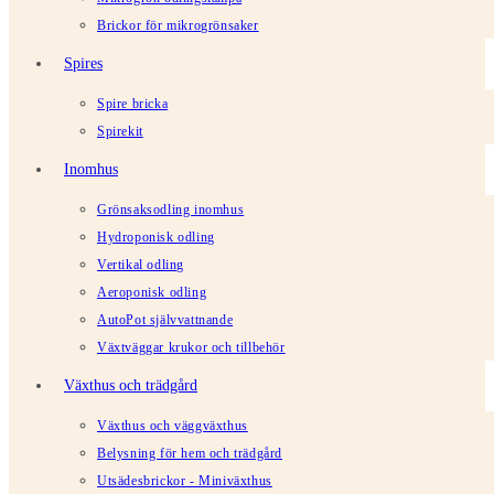
Brickor för mikrogrönsaker
Spires
Spire bricka
Spirekit
Inomhus
Grönsaksodling inomhus
Hydroponisk odling
Vertikal odling
Aeroponisk odling
AutoPot självvattnande
Växtväggar krukor och tillbehör
Växthus och trädgård
Växthus och väggväxthus
Belysning för hem och trädgård
Utsädesbrickor - Miniväxthus