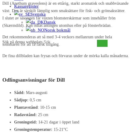
Dill (Anethum graveolens) är en ettårig, starkt aromatisk och snabbväxande
Kassaregister
växt. Den är särskilt lämplig som smaksättare för fisk- och grönsaksrätter.
Svenska
I slutet av säsongen får växten blomsterskärmar som innehåller frön
Dansk
(Skærmdild). Kan odlas antingen utomhus eller på fönsterbrädan.
Norsk bokmål
Det rekommenderas att så med 3-4 veckors mellanrum under hela
Sök på denna webbplats
sommaren för att få färsk tillgång.
De fina dillbladen kan frysas och förvaras under de mörka kalla månaderna.
Odlingsanvisningar för Dill
Sådd:
Mars-augusti
Sådjup:
0,5 cm
Plantavstånd
: 10-15 cm
Radavstånd:
25 cm
Groningstid:
14-21 dagar i öppet land
Groningstemperatur:
15-21°C