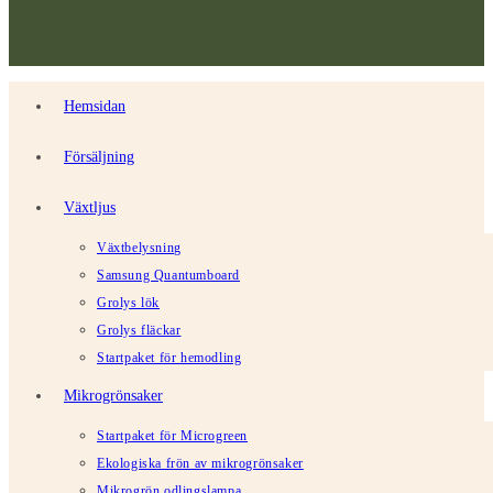
Hemsidan
Försäljning
Växtljus
Växtbelysning
Samsung Quantumboard
Grolys lök
Grolys fläckar
Startpaket för hemodling
Mikrogrönsaker
Startpaket för Microgreen
Ekologiska frön av mikrogrönsaker
Mikrogrön odlingslampa