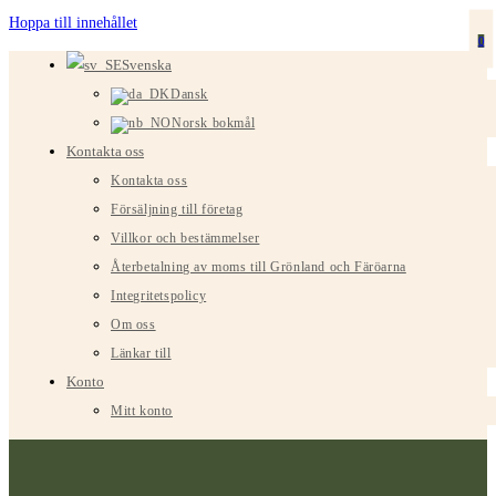
Hoppa till innehållet
0
Svenska
Dansk
Norsk bokmål
Kontakta oss
Kontakta oss
Försäljning till företag
Villkor och bestämmelser
Återbetalning av moms till Grönland och Färöarna
Integritetspolicy
Om oss
Länkar till
Konto
Mitt konto