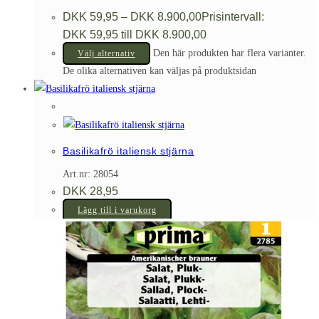
DKK
59,95
–
DKK
8.900,00
Prisintervall:
DKK 59,95 till DKK 8.900,00
Den här produkten har flera varianter.
Välj alternativ
De olika alternativen kan väljas på produktsidan
Basilikafrö italiensk stjärna
Art.nr: 28054
DKK
28,95
Lägg till i varukorg