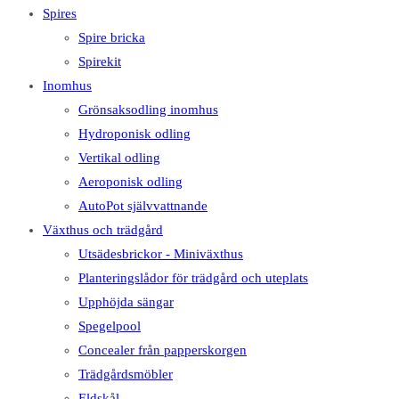
Spires
Spire bricka
Spirekit
Inomhus
Grönsaksodling inomhus
Hydroponisk odling
Vertikal odling
Aeroponisk odling
AutoPot självvattnande
Växthus och trädgård
Utsädesbrickor - Miniväxthus
Planteringslådor för trädgård och uteplats
Upphöjda sängar
Spegelpool
Concealer från papperskorgen
Trädgårdsmöbler
Eldskål