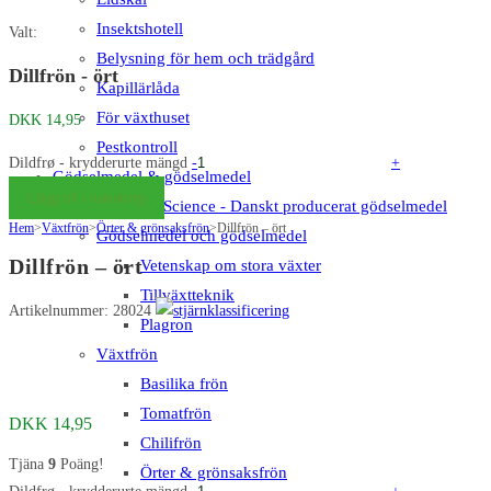
Insektshotell
Valt:
Belysning för hem och trädgård
Dillfrön - ört
Kapillärlåda
För växthuset
DKK
14,95
Pestkontroll
Dildfrø - krydderurte mängd
-
+
Gödselmedel & gödselmedel
Lägg till i varukorg
Big Plant Science - Danskt producerat gödselmedel
Hem
>
Växtfrön
>
Örter & grönsaksfrön
>
Dillfrön – ört
Gödselmedel och gödselmedel
Dillfrön – ört
Vetenskap om stora växter
Tillväxtteknik
Artikelnummer: 28024
Plagron
Växtfrön
Basilika frön
Tomatfrön
DKK
14,95
Chilifrön
Tjäna
9
Poäng!
Örter & grönsaksfrön