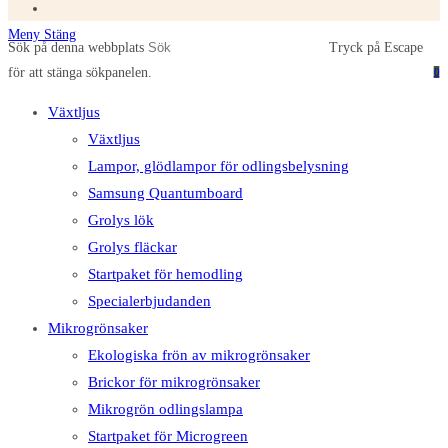
Meny
Stäng
Sök på denna webbplats
Tryck på Escape
för att stänga sökpanelen.
0
Växtljus
Växtljus
Lampor, glödlampor för odlingsbelysning
Samsung Quantumboard
Grolys lök
Grolys fläckar
Startpaket för hemodling
Specialerbjudanden
Mikrogrönsaker
Ekologiska frön av mikrogrönsaker
Brickor för mikrogrönsaker
Mikrogrön odlingslampa
Startpaket för Microgreen