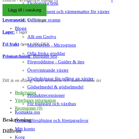
Dildfrø - krydderurte mängd
-
+
Ekologiska frön
Lägg till i varukorg
Mätinstrument och värmemattor för växter
Odling av svamp
Leveranstid:
1 - 3 dagar
Blogg
Lager:
I lager
Allt om Grolys
Fri frakt
över 1.000 DKK
Microgreen - Microgreen
Odla friska groddar
Prismatchning:
Billigaste pris
Förgroddning - Guider & tips
Övervintrande växter
Vägledningar för odling av växter
Dill är en ettårig, starkt aromatisk och snabbväxande ört
Gödselmedel & gödselmedel
Beskrivning
Produktrecensioner
Ytterligare information
För trädgård och växthus
Recensioner (0)
Kontakta oss
Beskrivning
Företagsförsäljning och företagsgåvor
Mitt konto
Dillfrön
Korg