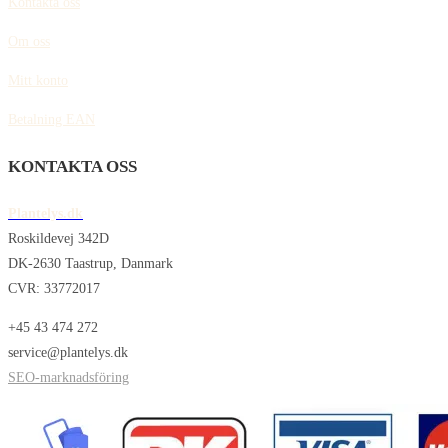
Kontakta oss
Om oss
Mitt konto
Betalning EAN
KONTAKTA OSS
Plantelys.dk
Roskildevej 342D
DK-2630 Taastrup, Danmark
CVR: 33772017
+45 43 474 272
service@plantelys.dk
SEO-marknadsföring