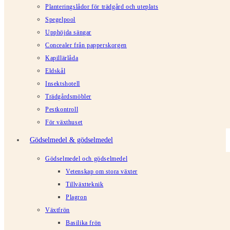
Planteringslådor för trädgård och uteplats
Spegelpool
Upphöjda sängar
Concealer från papperskorgen
Kapillärlåda
Eldskål
Insektshotell
Trädgårdsmöbler
Pestkontroll
För växthuset
Gödselmedel & gödselmedel
Gödselmedel och gödselmedel
Vetenskap om stora växter
Tillväxtteknik
Plagron
Växtfrön
Basilika frön