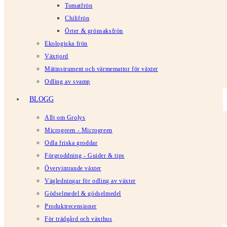
Tomatfrön
Chilifrön
Örter & grönsaksfrön
Ekologiska frön
Växtjord
Mätinstrument och värmemattor för växter
Odling av svamp
BLOGG
Allt om Grolys
Microgreen - Microgreen
Odla friska groddar
Förgroddning - Guider & tips
Övervintrande växter
Vägledningar för odling av växter
Gödselmedel & gödselmedel
Produktrecensioner
För trädgård och växthus