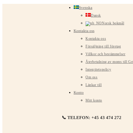
Hoppa
Svenska
till
Dansk
innehållet
Norsk bokmål
Kontakta oss
Kontakta oss
Försäljning till företag
Villkor och bestämmelser
Återbetalning av moms till G
Integritetspolicy
Om oss
Länkar till
Konto
Mitt konto
📞 TELEFON: +45 43 474 272