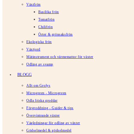
Växtfrön
Basilika frön
Tomatfrön
Chilifrön
Örter & grönsaksfrön
Ekologiska frön
Växtjord
Mätinstrument och värmemattor för växter
Odling av svamp
BLOGG
Allt om Grolys
Microgreen - Microgreen
Odla friska groddar
Förgroddning - Guider & tips
Övervintrande växter
Vägledningar för odling av växter
Gödselmedel & gödselmedel