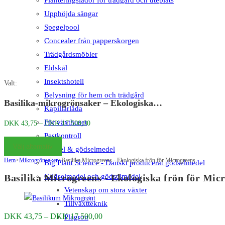
Upphöjda sängar
Spegelpool
Concealer från papperskorgen
Trädgårdsmöbler
Eldskål
Insektshotell
Valt:
Belysning för hem och trädgård
Basilika-mikrogrönsaker – Ekologiska…
Kapillärlåda
För växthuset
Prisintervall:
DKK
43,75
–
DKK
17.500,00
DKK 43,75
Pestkontroll
Välj alternativ
till
Gödselmedel & gödselmedel
Hem
>
Mikrogrönsaker
>
Basilika Microgreens - Ekologiska frön för Microgreens
DKK 17.500,00
Big Plant Science - Danskt producerat gödselmedel
Gödselmedel och gödselmedel
Basilika Microgreens - Ekologiska frön för Mic
Vetenskap om stora växter
Tillväxtteknik
Prisintervall:
DKK
43,75
–
DKK
17.500,00
Plagron
DKK 43,75