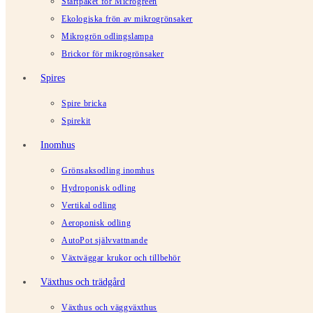
Startpaket för Microgreen
Ekologiska frön av mikrogrönsaker
Mikrogrön odlingslampa
Brickor för mikrogrönsaker
Spires
Spire bricka
Spirekit
Inomhus
Grönsaksodling inomhus
Hydroponisk odling
Vertikal odling
Aeroponisk odling
AutoPot självvattnande
Växtväggar krukor och tillbehör
Växthus och trädgård
Växthus och väggväxthus