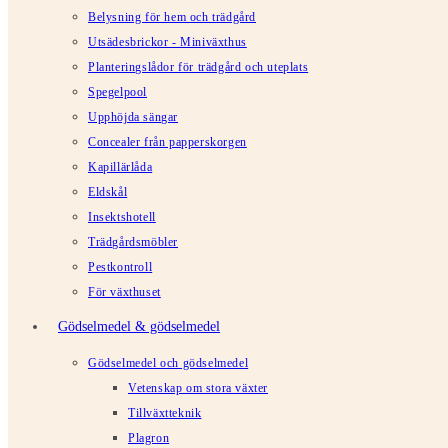
Belysning för hem och trädgård
Utsädesbrickor - Miniväxthus
Planteringslådor för trädgård och uteplats
Spegelpool
Upphöjda sängar
Concealer från papperskorgen
Kapillärlåda
Eldskål
Insektshotell
Trädgårdsmöbler
Pestkontroll
För växthuset
Gödselmedel & gödselmedel
Gödselmedel och gödselmedel
Vetenskap om stora växter
Tillväxtteknik
Plagron