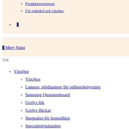
Produktrecensioner
För trädgård och växthus
0
0
Meny
Stäng
Sök
Tryck
på
på
Växtljus
denna
Escape
Växtljus
webbplats
för
Lampor, glödlampor för odlingsbelysning
att
Samsung Quantumboard
stänga
Grolys lök
sökpanelen.
Grolys fläckar
Startpaket för hemodling
Specialerbjudanden