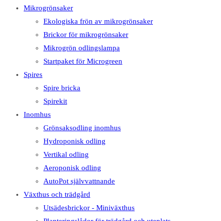
Mikrogrönsaker
Ekologiska frön av mikrogrönsaker
Brickor för mikrogrönsaker
Mikrogrön odlingslampa
Startpaket för Microgreen
Spires
Spire bricka
Spirekit
Inomhus
Grönsaksodling inomhus
Hydroponisk odling
Vertikal odling
Aeroponisk odling
AutoPot självvattnande
Växthus och trädgård
Utsädesbrickor - Miniväxthus
Planteringslådor för trädgård och uteplats