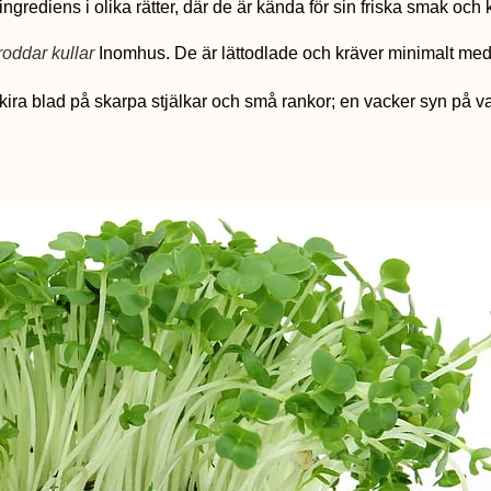
grediens i olika rätter, där de är kända för sin friska smak och 
roddar kullar
Inomhus. De är lättodlade och kräver minimalt me
kira blad på skarpa stjälkar och små rankor; en vacker syn på v