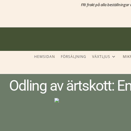
FRI frakt på alla beställninga
HEMSIDAN
FÖRSÄLJNING
VÄXTLJUS
MIK
Odling av ärtskott: En