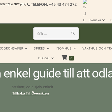
r över 1000 DKK (DK)
📞 TELEFON: +45 43 474 272
Svenska
K
Sök
på
ROGRÖNSAKER
SPIRES
INOMHUS
VÄXTHUS OCH T
denna
BLOGG
0
webbplats
 enkel guide till att od
Tillbaka Till Översikten