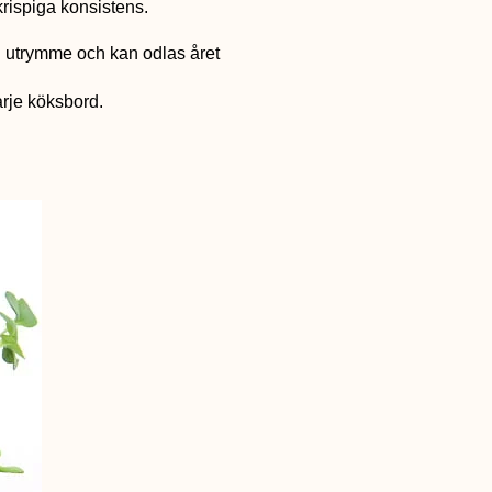
krispiga konsistens.
d utrymme och kan odlas året
arje köksbord.