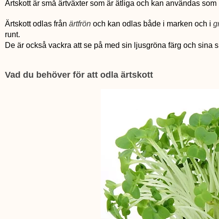
Ärtskott är små ärtväxter som är ätliga och kan användas som in
Ärtskott odlas från
ärtfrön
och kan odlas både i marken och i
g
runt.
De är också vackra att se på med sin ljusgröna färg och sina s
Vad du behöver för att odla ärtskott