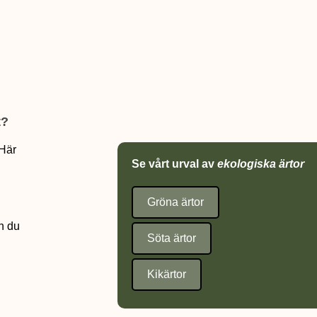
t?
Här
Se vårt urval av
ekologiska ärtor
Gröna ärtor
h du
Söta ärtor
Kikärtor