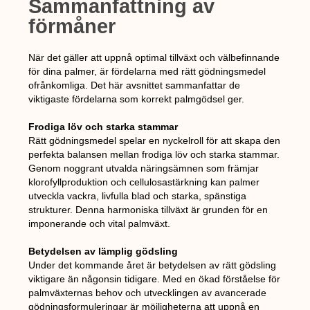
Sammanfattning av
förmåner
När det gäller att uppnå optimal tillväxt och välbefinnande
för dina palmer, är fördelarna med rätt gödningsmedel
ofrånkomliga. Det här avsnittet sammanfattar de
viktigaste fördelarna som korrekt palmgödsel ger.
Frodiga löv och starka stammar
Rätt gödningsmedel spelar en nyckelroll för att skapa den
perfekta balansen mellan frodiga löv och starka stammar.
Genom noggrant utvalda näringsämnen som främjar
klorofyllproduktion och cellulosastärkning kan palmer
utveckla vackra, livfulla blad och starka, spänstiga
strukturer. Denna harmoniska tillväxt är grunden för en
imponerande och vital palmväxt.
Betydelsen av lämplig gödsling
Under det kommande året är betydelsen av rätt gödsling
viktigare än någonsin tidigare. Med en ökad förståelse för
palmväxternas behov och utvecklingen av avancerade
gödningsformuleringar är möjligheterna att uppnå en