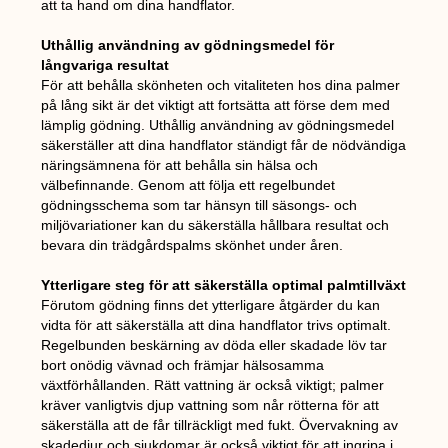
att ta hand om dina handflator.
Uthållig användning av gödningsmedel för
långvariga resultat
För att behålla skönheten och vitaliteten hos dina palmer
på lång sikt är det viktigt att fortsätta att förse dem med
lämplig gödning. Uthållig användning av gödningsmedel
säkerställer att dina handflator ständigt får de nödvändiga
näringsämnena för att behålla sin hälsa och
välbefinnande. Genom att följa ett regelbundet
gödningsschema som tar hänsyn till säsongs- och
miljövariationer kan du säkerställa hållbara resultat och
bevara din trädgårdspalms skönhet under åren.
Ytterligare steg för att säkerställa optimal palmtillväxt
Förutom gödning finns det ytterligare åtgärder du kan
vidta för att säkerställa att dina handflator trivs optimalt.
Regelbunden beskärning av döda eller skadade löv tar
bort onödig vävnad och främjar hälsosamma
växtförhållanden. Rätt vattning är också viktigt; palmer
kräver vanligtvis djup vattning som når rötterna för att
säkerställa att de får tillräckligt med fukt. Övervakning av
skadedjur och sjukdomar är också viktigt för att ingripa i