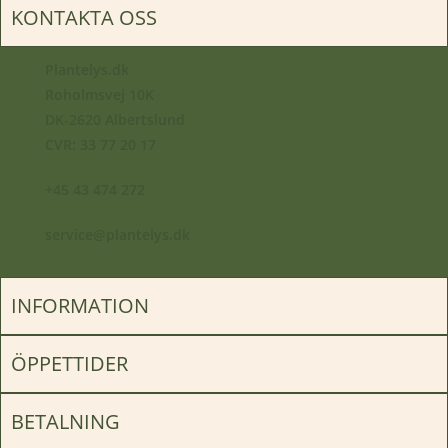
KONTAKTA OSS
Plantelys.dk
Roholmsvej 10K
DK-2620 Albertslund
CVR: 33 77 20 17
+45 43 474 272
service@plantelys.dk
INFORMATION
ÖPPETTIDER
BETALNING