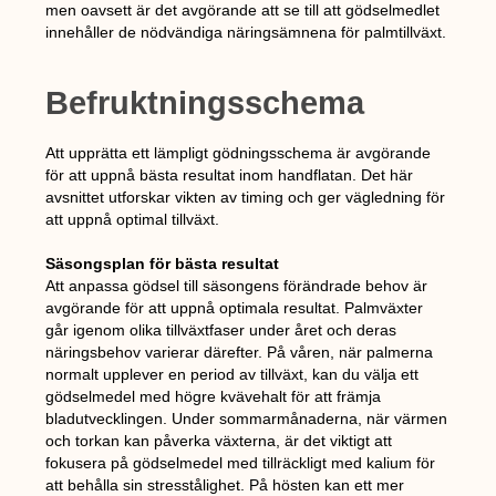
men oavsett är det avgörande att se till att gödselmedlet
innehåller de nödvändiga näringsämnena för palmtillväxt.
Befruktningsschema
Att upprätta ett lämpligt gödningsschema är avgörande
för att uppnå bästa resultat inom handflatan. Det här
avsnittet utforskar vikten av timing och ger vägledning för
att uppnå optimal tillväxt.
Säsongsplan för bästa resultat
Att anpassa gödsel till säsongens förändrade behov är
avgörande för att uppnå optimala resultat. Palmväxter
går igenom olika tillväxtfaser under året och deras
näringsbehov varierar därefter. På våren, när palmerna
normalt upplever en period av tillväxt, kan du välja ett
gödselmedel med högre kvävehalt för att främja
bladutvecklingen. Under sommarmånaderna, när värmen
och torkan kan påverka växterna, är det viktigt att
fokusera på gödselmedel med tillräckligt med kalium för
att behålla sin stresstålighet. På hösten kan ett mer