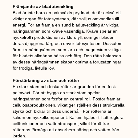
Främjande av bladutveckling
Blad är inte bara en palmväxts prydnad; de är också ett
viktigt organ för fotosyntesen, där solljus omvandlas till
energi. För att främja en sund bladutveckling är viktiga
näringsämnen som kväve väsentliga. Kväve spelar en
nyckelroll i produktionen av klorofyll, som ger bladen
deras djupgröna färg och driver fotosyntesen. Dessutom
är mikronäringsämnen som järn och magnesium viktiga
för bladets allmänna hälsa och färg. Den rätta balansen
av dessa näringsämnen skapar optimala förutsättningar
för frodiga, livfulla löv.
Förstärkning av stam och rötter
En stark stam och friska rötter är grunden för en frisk
palmväxt. För att bygga en stark stam spelar
näringsämnen som fosfor en central roll. Fosfor främjar
cellulosaproduktionen, vilket ger stjälken dess strukturella
styrka och bidrar till dess underhåll. För rötterna är
kalium en nyckelkomponent. Kalium hjälper till att reglera
cellfunktioner och vattentransport, vilket förbättrar
rötternas förmåga att absorbera näring och vatten från
jorden.