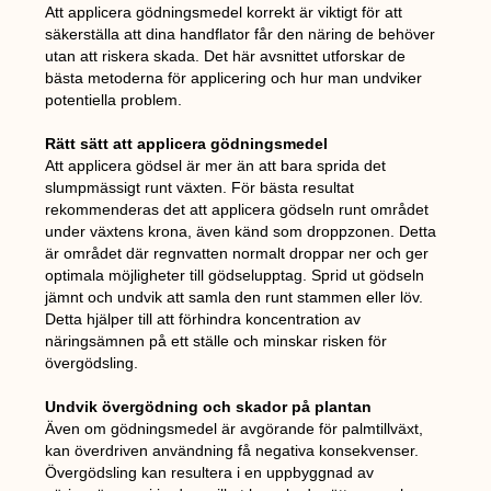
Att applicera gödningsmedel korrekt är viktigt för att
säkerställa att dina handflator får den näring de behöver
utan att riskera skada. Det här avsnittet utforskar de
bästa metoderna för applicering och hur man undviker
potentiella problem.
Rätt sätt att applicera gödningsmedel
Att applicera gödsel är mer än att bara sprida det
slumpmässigt runt växten. För bästa resultat
rekommenderas det att applicera gödseln runt området
under växtens krona, även känd som droppzonen. Detta
är området där regnvatten normalt droppar ner och ger
optimala möjligheter till gödselupptag. Sprid ut gödseln
jämnt och undvik att samla den runt stammen eller löv.
Detta hjälper till att förhindra koncentration av
näringsämnen på ett ställe och minskar risken för
övergödsling.
Undvik övergödning och skador på plantan
Även om gödningsmedel är avgörande för palmtillväxt,
kan överdriven användning få negativa konsekvenser.
Övergödsling kan resultera i en uppbyggnad av