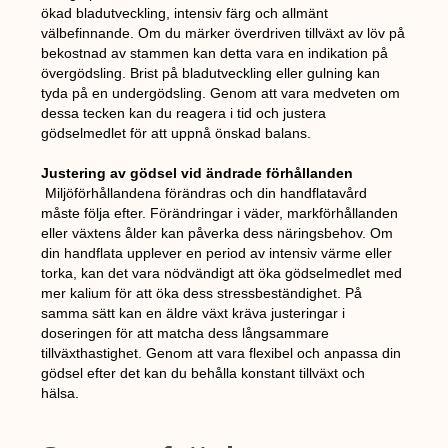
ökad bladutveckling, intensiv färg och allmänt
välbefinnande. Om du märker överdriven tillväxt av löv på
bekostnad av stammen kan detta vara en indikation på
övergödsling. Brist på bladutveckling eller gulning kan
tyda på en undergödsling. Genom att vara medveten om
dessa tecken kan du reagera i tid och justera
gödselmedlet för att uppnå önskad balans.
Justering av gödsel vid ändrade förhållanden
Miljöförhållandena förändras och din handflatavård
måste följa efter. Förändringar i väder, markförhållanden
eller växtens ålder kan påverka dess näringsbehov. Om
din handflata upplever en period av intensiv värme eller
torka, kan det vara nödvändigt att öka gödselmedlet med
mer kalium för att öka dess stressbeständighet. På
samma sätt kan en äldre växt kräva justeringar i
doseringen för att matcha dess långsammare
tillväxthastighet. Genom att vara flexibel och anpassa din
gödsel efter det kan du behålla konstant tillväxt och
hälsa.