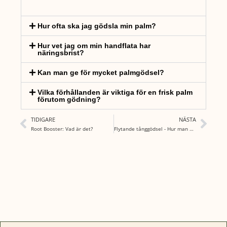
Hur ofta ska jag gödsla min palm?
Hur vet jag om min handflata har
näringsbrist?
Kan man ge för mycket palmgödsel?
Vilka förhållanden är viktiga för en frisk palm
förutom gödning?
TIDIGARE
NÄSTA
Root Booster: Vad är det?
Flytande tånggödsel - Hur man använder den