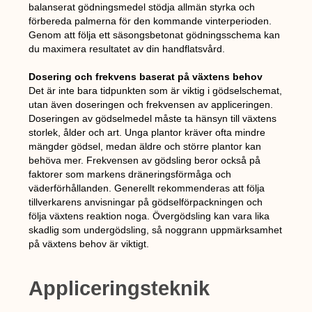
balanserat gödningsmedel stödja allmän styrka och
förbereda palmerna för den kommande vinterperioden.
Genom att följa ett säsongsbetonat gödningsschema kan
du maximera resultatet av din handflatsvård.
Dosering och frekvens baserat på växtens behov
Det är inte bara tidpunkten som är viktig i gödselschemat,
utan även doseringen och frekvensen av appliceringen.
Doseringen av gödselmedel måste ta hänsyn till växtens
storlek, ålder och art. Unga plantor kräver ofta mindre
mängder gödsel, medan äldre och större plantor kan
behöva mer. Frekvensen av gödsling beror också på
faktorer som markens dräneringsförmåga och
väderförhållanden. Generellt rekommenderas att följa
tillverkarens anvisningar på gödselförpackningen och
följa växtens reaktion noga. Övergödsling kan vara lika
skadlig som undergödsling, så noggrann uppmärksamhet
på växtens behov är viktigt.
Appliceringsteknik