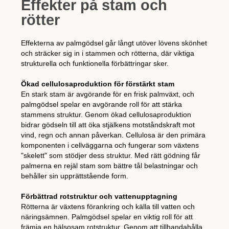
Effekter på stam och
rötter
Effekterna av palmgödsel går långt utöver lövens skönhet
och sträcker sig in i stammen och rötterna, där viktiga
strukturella och funktionella förbättringar sker.
Ökad cellulosaproduktion för förstärkt stam
En stark stam är avgörande för en frisk palmväxt, och
palmgödsel spelar en avgörande roll för att stärka
stammens struktur. Genom ökad cellulosaproduktion
bidrar gödseln till att öka stjälkens motståndskraft mot
vind, regn och annan påverkan. Cellulosa är den primära
komponenten i cellväggarna och fungerar som växtens
"skelett" som stödjer dess struktur. Med rätt gödning får
palmerna en rejäl stam som bättre tål belastningar och
behåller sin upprättstående form.
Förbättrad rotstruktur och vattenupptagning
Rötterna är växtens förankring och källa till vatten och
näringsämnen. Palmgödsel spelar en viktig roll för att
främja en hälsosam rotstruktur. Genom att tillhandahålla