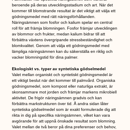
beroende på deras utvecklingsstadium och art. När det
kommer till blomstrande resultat är det viktigt att välja ett
gödningsmedel med rätt näringsförhållanden.
Näringsämnen som fosfor och kalium spelar en central
roll för att främja blomningen. Fosfor främjar utvecklingen
av blommor och frukter, medan kalium bidrar till att
förbättra växtens övergripande stressbeständighet och
blomkvalitet. Genom att välja ett gödningsmedel med
lämpliga näringsämnen kan du säkerställa en riklig och
vacker blomningstid för dina palmer.
Ekologiskt vs. typer av syntetiska gödselmedel
Valet mellan organiskt och syntetiskt gödningsmedel är
ett viktigt beslut när det kommer till palmvård. Organiska
gödningsmedel, som kompost eller naturliga extrakt, är
skonsammare mot jorden och främjar markens mikrobiell
aktivitet. De frigör näringsämnen gradvis och kan
förbättra markstrukturen över tid. Å andra sidan låter
syntetiska gödselmedel som är exakt formulerade dig att
rikta in dig på specifika näringsämnen, vilket kan vara
avgörande för att uppnå önskade resultat som blomning.
Valet mellan de två beror på dina preferenser och behov,