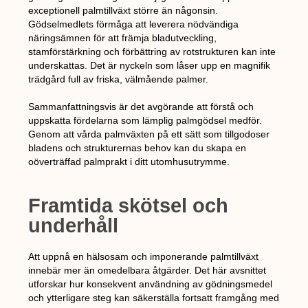
exceptionell palmtillväxt större än någonsin.
Gödselmedlets förmåga att leverera nödvändiga
näringsämnen för att främja bladutveckling,
stamförstärkning och förbättring av rotstrukturen kan inte
underskattas. Det är nyckeln som låser upp en magnifik
trädgård full av friska, välmående palmer.
Sammanfattningsvis är det avgörande att förstå och
uppskatta fördelarna som lämplig palmgödsel medför.
Genom att vårda palmväxten på ett sätt som tillgodoser
bladens och strukturernas behov kan du skapa en
oöverträffad palmprakt i ditt utomhusutrymme.
Framtida skötsel och
underhåll
Att uppnå en hälsosam och imponerande palmtillväxt
innebär mer än omedelbara åtgärder. Det här avsnittet
utforskar hur konsekvent användning av gödningsmedel
och ytterligare steg kan säkerställa fortsatt framgång med