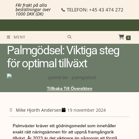
FRI frakt på alla
📞 TELEFON: +45 43 474 272
beställningar över
1000 DKK (DK)
MENY
0
Palmgödsel: Viktiga steg
för optimal tillväxt
Tillbaka Till Översikten
Mike Hjorth Andersen
19 november 2024
Palmväxter kräver ett gödningsmedel som innehåller
exakt rätt näringsämnen för att uppnå framgångsrik
tillväxt. År 2023 är det viktigare än någonsin att förstå