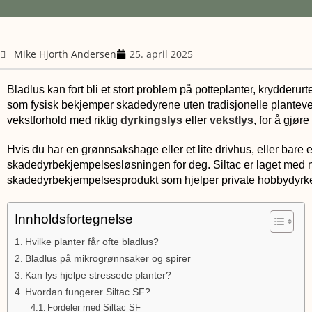
Mike Hjorth Andersen
25. april 2025
Bladlus kan fort bli et stort problem på potteplanter, krydder
som fysisk bekjemper skadedyrene uten tradisjonelle planteve
vekstforhold med riktig
dyrkingslys
eller
vekstlys
, for å gjø
Hvis du har en grønnsakshage eller et lite drivhus, eller bare e
skadedyrbekjempelsesløsningen for deg. Siltac er laget med natur
skadedyrbekjempelsesprodukt som hjelper private hobbydyrker
Innholdsfortegnelse
Hvilke planter får ofte bladlus?
Bladlus på mikrogrønnsaker og spirer
Kan lys hjelpe stressede planter?
Hvordan fungerer Siltac SF?
Fordeler med Siltac SF