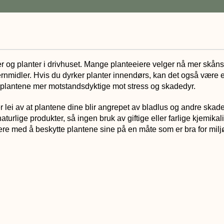
urter og planter i drivhuset. Mange planteeiere velger nå mer sk
rnmidler. Hvis du dyrker planter innendørs, kan det også være e
re plantene mer motstandsdyktige mot stress og skadedyr.
r lei av at plantene dine blir angrepet av bladlus og andre skade
lige produkter, så ingen bruk av giftige eller farlige kjemikalier
e med å beskytte plantene sine på en måte som er bra for milj