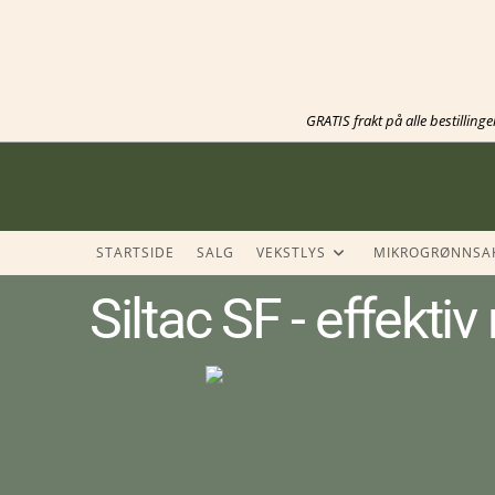
GRATIS frakt på alle bestilling
STARTSIDE
SALG
VEKSTLYS
MIKROGRØNNSA
Siltac SF - effekt