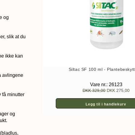
re og
r, slik at du
ne ikke kan
Siltac SF 100 ml - Plantebeskyt
å avlingene
Vare nr.: 26123
DKK
329,00
DKK
275,00
 få minutter
Legg til i handlekurv
ager og
ukt.
(bladlus,