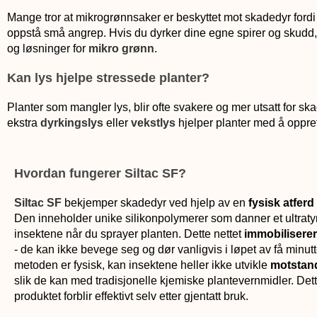
Mange tror at mikrogrønnsaker er beskyttet mot skadedyr fordi v
oppstå små angrep. Hvis du dyrker dine egne spirer og skudd, b
og løsninger for
mikro grønn
.
Kan lys hjelpe stressede planter?
Planter som mangler lys, blir ofte svakere og mer utsatt for s
ekstra
dyrkingslys
eller
vekstlys
hjelper planter med å oppret
Hvordan fungerer Siltac SF?
Siltac SF
bekjemper skadedyr ved hjelp av en
fysisk atferd
Den inneholder unike silikonpolymerer som danner et ultratyn
insektene når du sprayer planten. Dette nettet
immobiliserer
- de kan ikke bevege seg og dør vanligvis i løpet av få minutt
metoden er fysisk, kan insektene heller ikke utvikle
motstan
slik de kan med tradisjonelle kjemiske plantevernmidler. Dett
produktet forblir effektivt selv etter gjentatt bruk.