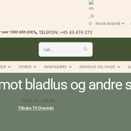
Norsk bokmål
er over 1000 DKK (DK)
📞 TELEFON: +45 43 474 272
Søk
på
KER
SPIRER
INNENDØRS
DRIVHUS OG HAGE
G
dette
iv mot bladlus og andre
nettstedet
Tilbake Til Oversikt