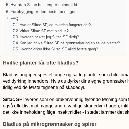
Hvordan Siltac bekjemper spinnmidd
Forebygging er den beste løsningen
FAQ
Hva er Siltac SF, og hvordan fungerer det?
Virker Siltac SF mot bladlus?
Hvordan bruker jeg Siltac SF riktig?
Kan jeg bruke Siltac SF på grønnsaker og spiselige planter?
Hvorfor virker ikke Siltac SF alltid første gang?
Hvilke planter får ofte bladlus?
Bladlus angriper spesielt unge og sarte planter som chili, tomat
ved dyrking innendørs. Hvis du dyrker dine egne grønnsaker
tidlig ved de første tegnene på skadedyr.
Siltac SF
leveres som en brukervennlig flytende løsning som for
også effektivt mot mange andre vanlige skadedyr i hagen, inklu
det ikke inneholder giftige insektmidler - i stedet lammer det 
Bladlus på mikrogrønnsaker og spirer