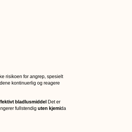
ke risikoen for angrep, spesielt
ladene kontinuerlig og reagere
ffektivt bladlusmiddel
Det er
ungerer fullstendig
uten kjemi
da