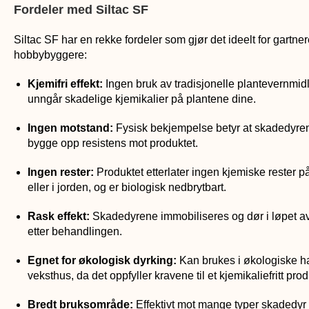
Fordeler med Siltac SF
Siltac SF har en rekke fordeler som gjør det ideelt for gartne
hobbybyggere:
Kjemifri effekt:
Ingen bruk av tradisjonelle plantevernmidle
unngår skadelige kjemikalier på plantene dine.
Ingen motstand:
Fysisk bekjempelse betyr at skadedyre
bygge opp resistens mot produktet.
Ingen rester:
Produktet etterlater ingen kjemiske rester p
eller i jorden, og er biologisk nedbrytbart.
Rask effekt:
Skadedyrene immobiliseres og dør i løpet av
etter behandlingen.
Egnet for økologisk dyrking:
Kan brukes i økologiske h
veksthus, da det oppfyller kravene til et kjemikaliefritt prod
Bredt bruksområde:
Effektivt mot mange typer skadedyr 