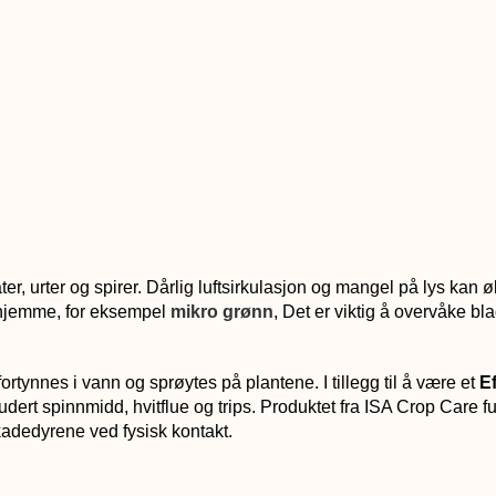
er, urter og spirer. Dårlig luftsirkulasjon og mangel på lys kan ø
 hjemme, for eksempel
mikro grønn
, Det er viktig å overvåke b
tynnes i vann og sprøytes på plantene. I tillegg til å være et
E
dert spinnmidd, hvitflue og trips. Produktet fra ISA Crop Care f
skadedyrene ved fysisk kontakt.