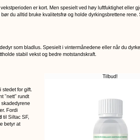
ekstperioden er kort. Men spesielt ved høy luftfuktighet eller g
ør du alltid bruke kvalitetsfrø og holde dyrkingsbrettene rene. 
kadedyr som bladlus. Spesielt i vintermånedene eller når du dyrke
tholde stabil vekst og bedre motstandskraft.
Tilbud!
i stedet for gift.
t "nett" rundt
skadedyrene
er. Fordi
d
til Siltac SF,
e betyr at