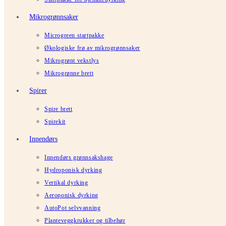
Mikrogrønnsaker
Microgreen startpakke
Økologiske frø av mikrogrønnsaker
Mikrogrønt vekstlys
Mikrogrønne brett
Spirer
Spire brett
Spirekit
Innendørs
Innendørs grønnsakshage
Hydroponisk dyrking
Vertikal dyrking
Aeroponisk dyrking
AutoPot selvvanning
Planteveggkrukker og tilbehør