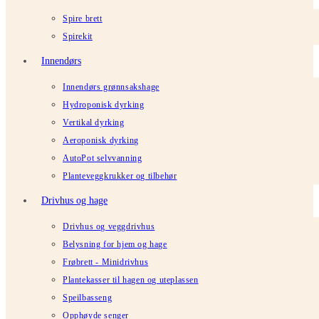
Spire brett
Spirekit
Innendørs
Innendørs grønnsakshage
Hydroponisk dyrking
Vertikal dyrking
Aeroponisk dyrking
AutoPot selvvanning
Planteveggkrukker og tilbehør
Drivhus og hage
Drivhus og veggdrivhus
Belysning for hjem og hage
Frøbrett - Minidrivhus
Plantekasser til hagen og uteplassen
Speilbasseng
Opphøyde senger