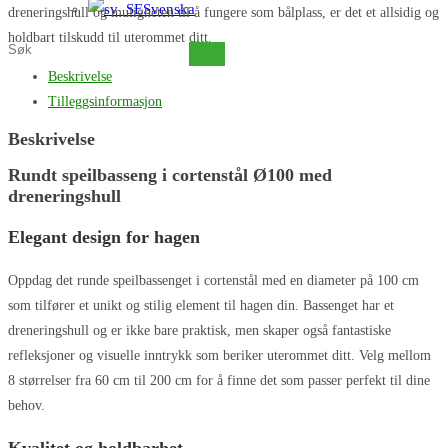
Svenska
dreneringshull og muligheten til å fungere som bålplass, er det et allsidig og
holdbart tilskudd til uterommet ditt.
Søk
på
Beskrivelse
dette
Tilleggsinformasjon
nettstedet
Beskrivelse
Rundt speilbasseng i cortenstål Ø100 med
dreneringshull
Elegant design for hagen
Oppdag det runde speilbassenget i cortenstål med en diameter på 100 cm
som tilfører et unikt og stilig element til hagen din. Bassenget har et
dreneringshull og er ikke bare praktisk, men skaper også fantastiske
refleksjoner og visuelle inntrykk som beriker uterommet ditt. Velg mellom
8 størrelser fra 60 cm til 200 cm for å finne det som passer perfekt til dine
behov.
Kvalitet og holdbarhet