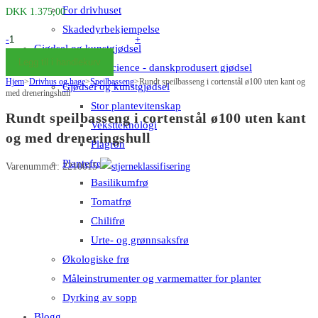
For drivhuset
DKK
1.375,00
Skadedyrbekjempelse
Rundt
-
+
Gjødsel og kunstgjødsel
spejlbassin
Legg til i handlekurv
Big Plant Science - danskprodusert gjødsel
i
Hjem
>
Drivhus og hage
>
Speilbasseng
>
Rundt speilbasseng i cortenstål ø100 uten kant og
Gjødsel og kunstgjødsel
cortenstål
med dreneringshull
Stor plantevitenskap
ø100
Rundt speilbasseng i cortenstål ø100 uten kant
Vekstteknologi
uden
og med dreneringshull
Plagron
kant
og
Plantefrø
Varenummer: 2210015
med
Basilikumfrø
afløbshul
Tomatfrø
antall
Chilifrø
Urte- og grønnsaksfrø
Økologiske frø
Måleinstrumenter og varmematter for planter
Dyrking av sopp
Blogg