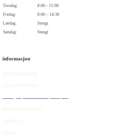
Torsdag:
8:00 - 15:00
Fredag:
8:00 – 14:30
Lørdag:
Stengt
Søndag:
Stengt
informasjon
Personvernerklæring
Vilkår og betingelser
Retningslinjer for informasjonskapsler
Retningslinjer for retur
Kontakt oss
Om oss