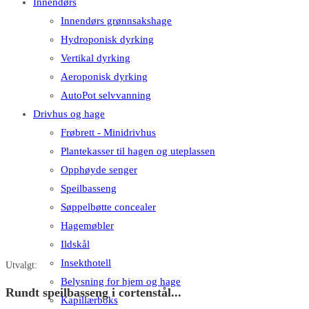
Innendørs
Innendørs grønnsakshage
Hydroponisk dyrking
Vertikal dyrking
Aeroponisk dyrking
AutoPot selvvanning
Drivhus og hage
Frøbrett - Minidrivhus
Plantekasser til hagen og uteplassen
Opphøyde senger
Speilbasseng
Søppelbøtte concealer
Hagemøbler
Ildskål
Insekthotell
Utvalgt:
Belysning for hjem og hage
Rundt speilbasseng i cortenstål...
Kapillærboks