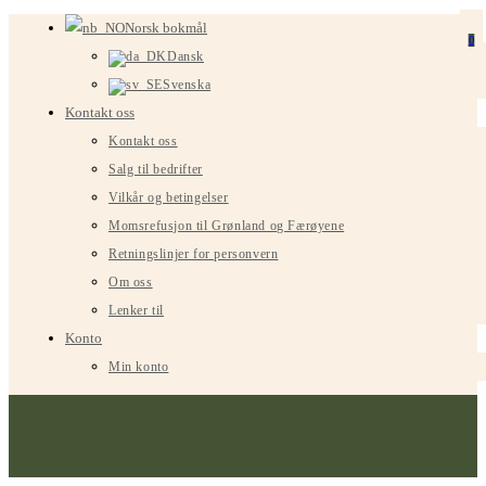
Gå
Norsk bokmål
0
til
Dansk
innhold
Svenska
Kontakt oss
Kontakt oss
Salg til bedrifter
Vilkår og betingelser
Momsrefusjon til Grønland og Færøyene
Retningslinjer for personvern
Om oss
Lenker til
Konto
Min konto