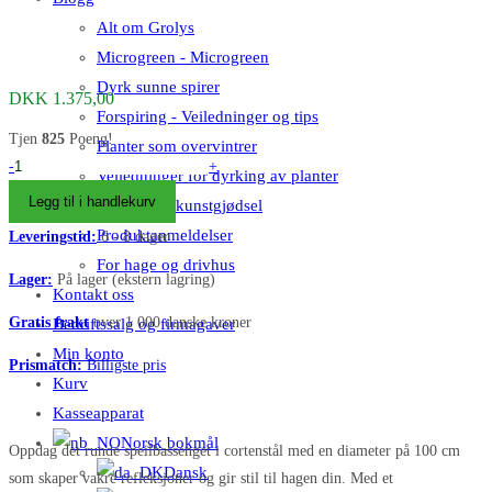
Alt om Grolys
Microgreen - Microgreen
Dyrk sunne spirer
DKK
1.375,00
Forspiring - Veiledninger og tips
Tjen
825
Poeng!
Planter som overvintrer
Rundt
-
+
Veiledninger for dyrking av planter
spejlbassin
Legg til i handlekurv
Gjødsel og kunstgjødsel
i
Produktanmeldelser
Leveringstid:
6 - 8 dager
cortenstål
For hage og drivhus
ø100
Lager:
På lager (ekstern lagring)
Kontakt oss
uden
Gratis frakt
over 1 000 danske kroner
Bedriftssalg og firmagaver
kant
Min konto
og
Prismatch:
Billigste pris
Kurv
med
afløbshul
Kasseapparat
antall
Norsk bokmål
Oppdag det runde speilbassenget i cortenstål med en diameter på 100 cm
Dansk
som skaper vakre refleksjoner og gir stil til hagen din. Med et