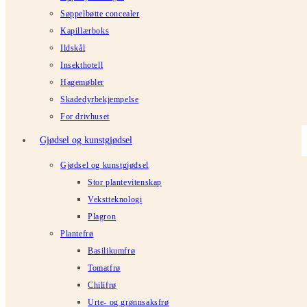
Søppelbøtte concealer
Kapillærboks
Ildskål
Insekthotell
Hagemøbler
Skadedyrbekjempelse
For drivhuset
Gjødsel og kunstgjødsel
Gjødsel og kunstgjødsel
Stor plantevitenskap
Vekstteknologi
Plagron
Plantefrø
Basilikumfrø
Tomatfrø
Chilifrø
Urte- og grønnsaksfrø