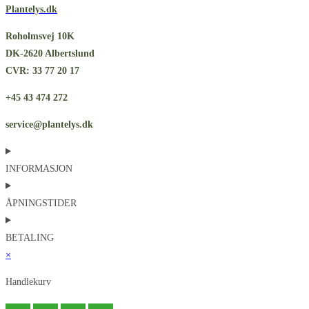
Plantelys.dk
Roholmsvej 10K
DK-2620 Albertslund
CVR: 33 77 20 17
+45 43 474 272
service@plantelys.dk
INFORMASJON
ÅPNINGSTIDER
BETALING
×
Handlekurv