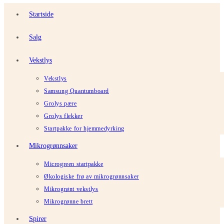
Startside
Salg
Vekstlys
Vekstlys
Samsung Quantumboard
Grolys pære
Grolys flekker
Startpakke for hjemmedyrking
Mikrogrønnsaker
Microgreen startpakke
Økologiske frø av mikrogrønnsaker
Mikrogrønt vekstlys
Mikrogrønne brett
Spirer