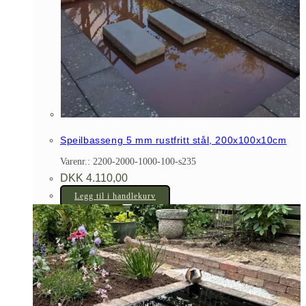
Speilbasseng 5 mm rustfritt stål, 200x100x10cm
Varenr.: 2200-2000-1000-100-s235
DKK
4.110,00
Legg til i handlekurv