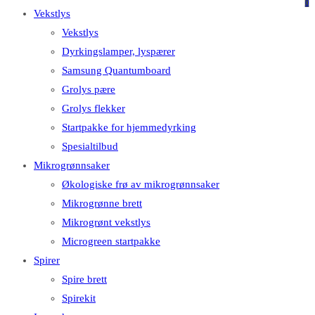
på
på
0
Vekstlys
dette
Escape
Vekstlys
nettstedet
for
Dyrkingslamper, lyspærer
å
Samsung Quantumboard
lukke
Grolys pære
søkefeltet.
Grolys flekker
Startpakke for hjemmedyrking
Spesialtilbud
Mikrogrønnsaker
Økologiske frø av mikrogrønnsaker
Mikrogrønne brett
Mikrogrønt vekstlys
Microgreen startpakke
Spirer
Spire brett
Spirekit