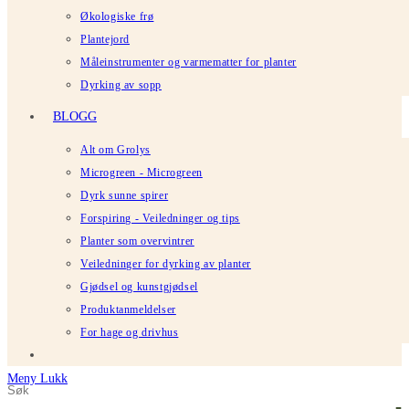
Økologiske frø
Plantejord
Måleinstrumenter og varmematter for planter
Dyrking av sopp
BLOGG
Alt om Grolys
Microgreen - Microgreen
Dyrk sunne spirer
Forspiring - Veiledninger og tips
Planter som overvintrer
Veiledninger for dyrking av planter
Gjødsel og kunstgjødsel
Produktanmeldelser
For hage og drivhus
Meny
Lukk
Søk
Trykk