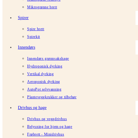
Mikrogrønne brett
Spirer
Spire brett
Spirekit
Innendørs
Innendørs grønnsakshage
Hydroponisk dyrking
Vertikal dyrking
Aeroponisk dyrking
AutoPot selvvanning
Planteveggkrukker og tilbehør
Drivhus og hage
Drivhus og veggdrivhus
Belysning for hjem og hage
Frøbrett - Minidrivhus