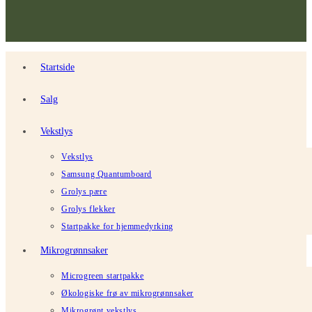
Startside
Salg
Vekstlys
Vekstlys
Samsung Quantumboard
Grolys pære
Grolys flekker
Startpakke for hjemmedyrking
Mikrogrønnsaker
Microgreen startpakke
Økologiske frø av mikrogrønnsaker
Mikrogrønt vekstlys