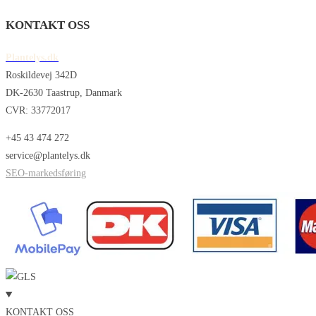
KONTAKT OSS
Plantelys.dk
Roskildevej 342D
DK-2630 Taastrup, Danmark
CVR: 33772017
+45 43 474 272
service@plantelys.dk
SEO-markedsføring
KONTAKT OSS