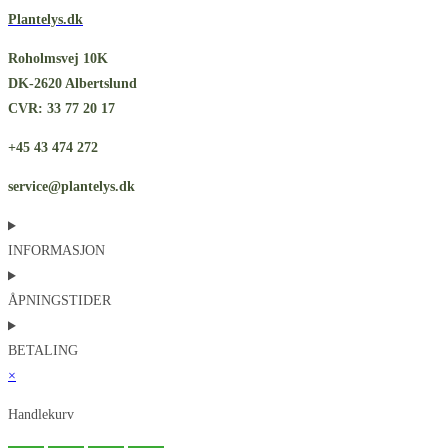
Plantelys.dk
Roholmsvej 10K
DK-2620 Albertslund
CVR: 33 77 20 17
+45 43 474 272
service@plantelys.dk
INFORMASJON
ÅPNINGSTIDER
BETALING
×
Handlekurv