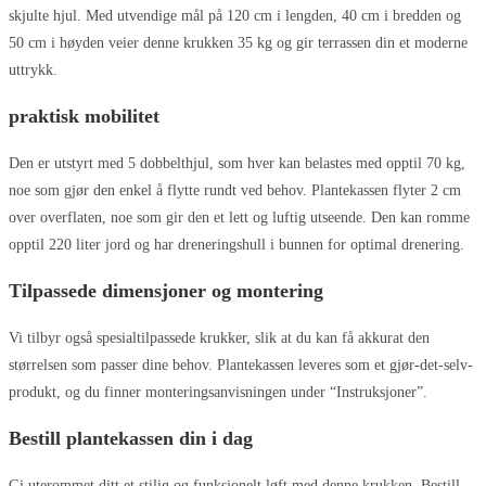
skjulte hjul. Med utvendige mål på 120 cm i lengden, 40 cm i bredden og
50 cm i høyden veier denne krukken 35 kg og gir terrassen din et moderne
uttrykk.
praktisk mobilitet
Den er utstyrt med 5 dobbelthjul, som hver kan belastes med opptil 70 kg,
noe som gjør den enkel å flytte rundt ved behov. Plantekassen flyter 2 cm
over overflaten, noe som gir den et lett og luftig utseende. Den kan romme
opptil 220 liter jord og har dreneringshull i bunnen for optimal drenering.
Tilpassede dimensjoner og montering
Vi tilbyr også spesialtilpassede krukker, slik at du kan få akkurat den
størrelsen som passer dine behov. Plantekassen leveres som et gjør-det-selv-
produkt, og du finner monteringsanvisningen under “Instruksjoner”.
Bestill plantekassen din i dag
Gi uterommet ditt et stilig og funksjonelt løft med denne krukken. Bestill