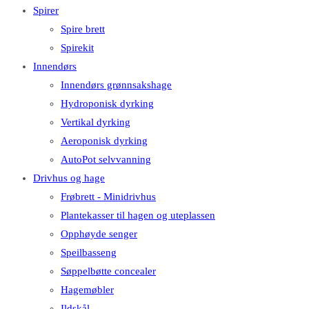
Spirer
Spire brett
Spirekit
Innendørs
Innendørs grønnsakshage
Hydroponisk dyrking
Vertikal dyrking
Aeroponisk dyrking
AutoPot selvvanning
Drivhus og hage
Frøbrett - Minidrivhus
Plantekasser til hagen og uteplassen
Opphøyde senger
Speilbasseng
Søppelbøtte concealer
Hagemøbler
Ildskål