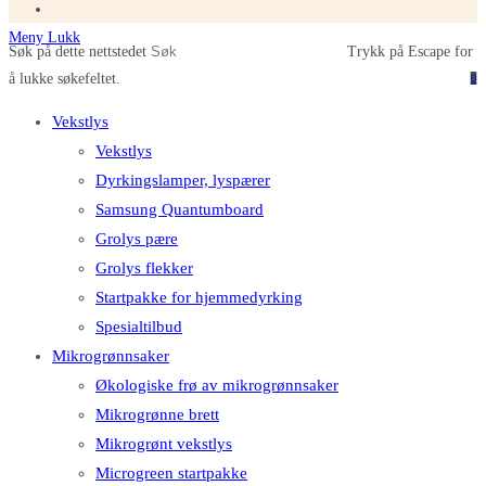
Meny
Lukk
Søk på dette nettstedet
Trykk på Escape for
å lukke søkefeltet.
0
Vekstlys
Vekstlys
Dyrkingslamper, lyspærer
Samsung Quantumboard
Grolys pære
Grolys flekker
Startpakke for hjemmedyrking
Spesialtilbud
Mikrogrønnsaker
Økologiske frø av mikrogrønnsaker
Mikrogrønne brett
Mikrogrønt vekstlys
Microgreen startpakke