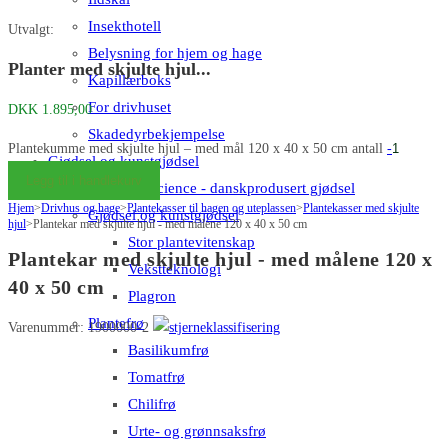
Insekthotell
Utvalgt:
Belysning for hjem og hage
Planter med skjulte hjul...
Kapillærboks
For drivhuset
DKK
1.895,00
Skadedyrbekjempelse
Plantekumme med skjulte hjul – med mål 120 x 40 x 50 cm antall
-
Gjødsel og kunstgjødsel
Legg til i handlekurv
Big Plant Science - danskprodusert gjødsel
Hjem
>
Drivhus og hage
>
Plantekasser til hagen og uteplassen
>
Plantekasser med skjulte
Gjødsel og kunstgjødsel
hjul
>
Plantekar med skjulte hjul - med målene 120 x 40 x 50 cm
Stor plantevitenskap
Plantekar med skjulte hjul - med målene 120 x
Vekstteknologi
40 x 50 cm
Plagron
Plantefrø
Varenummer: 1900000-2
Basilikumfrø
Tomatfrø
Chilifrø
Urte- og grønnsaksfrø