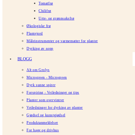
Tomatfrø
Chilifrø
Urte- og grønnsaksfrø
Økologiske frø
Plantejord
Måleinstrumenter og varmematter for planter
Dyrking av sopp
BLOGG
Alt om Grolys
Microgreen - Microgreen
Dyrk sunne spirer
Forspiring - Veiledninger og tips
Planter som overvintrer
Veiledninger for dyrking av planter
Gjødsel og kunstgjødsel
Produktanmeldelser
For hage og drivhus