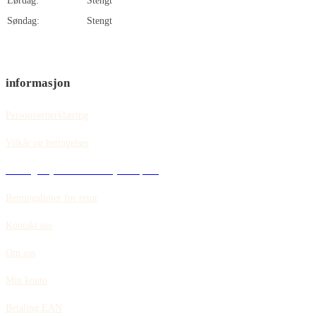
Lørdag:
Stengt
Søndag:
Stengt
informasjon
Personvernerklæring
Vilkår og betingelser
Retningslinjer for informasjonskapsler
Retningslinjer for retur
Kontakt oss
Om oss
Min konto
Betaling EAN