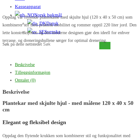
Kasseapparat
Norsk bokmål
Oppdag vår flytende plantekasse med skjulte hjul (120 x 40 x 50 cm) som
Dansk
kombinerer stil med praktisk mobilitet og rommer opptil 220 liter jord. Den
Svenska
lette konstruksjonen og den moderne designen gjør den ideell for enhver
terrasse, og dreneringshullene sørger for optimal drenering.
Søk på dette nettstedet
Beskrivelse
Tilleggsinformasjon
Omtaler (0)
Beskrivelse
Plantekar med skjulte hjul - med målene 120 x 40 x 50
cm
Elegant og fleksibel design
Oppdag den flytende krukken som kombinerer stil og funksjonalitet med