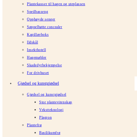
Plantekasser til hagen og uteplassen
Speilbasseng
Opphøyde senger
Søppelbøtte concealer
Kapillærboks
Ildskål
Insekthotell
Hagemøbler
Skadedyrbekjempelse
For drivhuset
Gjødsel og kunstgjødsel
Gjødsel og kunstgjødsel
Stor plantevitenskap
Vekstteknologi
Plagron
Plantefrø
Basilikumfrø