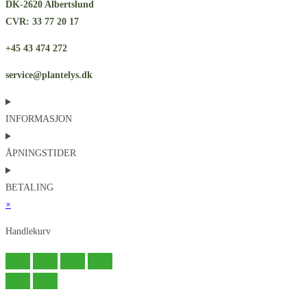
DK-2620 Albertslund
CVR: 33 77 20 17
+45 43 474 272
service@plantelys.dk
INFORMASJON
ÅPNINGSTIDER
BETALING
×
Handlekurv