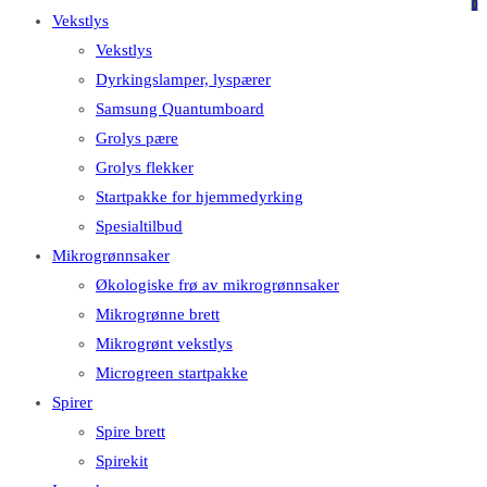
på
på
0
Vekstlys
dette
Escape
Vekstlys
nettstedet
for
Dyrkingslamper, lyspærer
å
Samsung Quantumboard
lukke
Grolys pære
søkefeltet.
Grolys flekker
Startpakke for hjemmedyrking
Spesialtilbud
Mikrogrønnsaker
Økologiske frø av mikrogrønnsaker
Mikrogrønne brett
Mikrogrønt vekstlys
Microgreen startpakke
Spirer
Spire brett
Spirekit