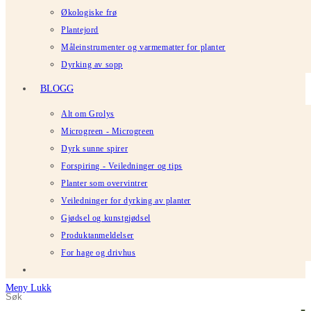
Økologiske frø
Plantejord
Måleinstrumenter og varmematter for planter
Dyrking av sopp
BLOGG
Alt om Grolys
Microgreen - Microgreen
Dyrk sunne spirer
Forspiring - Veiledninger og tips
Planter som overvintrer
Veiledninger for dyrking av planter
Gjødsel og kunstgjødsel
Produktanmeldelser
For hage og drivhus
Meny
Lukk
Søk
Trykk