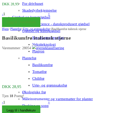
For drivhuset
DKK
28,95
Skadedyrbekjempelse
Basilikum
-
+
Gjødsel og kunstgjødsel
frø
Legg til i handlekurv
Big Plant Science - danskprodusert gjødsel
Italian
Hjem
>
Plantefrø
>
Urte- og grønnsaksfrø
>
Basilikumfrø italiensk stjerne
Gjødsel og kunstgjødsel
Star
Basilikumfrø italiensk stjerne
Stor plantevitenskap
antall
Vekstteknologi
Varenummer: 28054
Plagron
Plantefrø
Basilikumfrø
Tomatfrø
Chilifrø
Urte- og grønnsaksfrø
DKK
28,95
Økologiske frø
Tjen
18
Poeng!
Måleinstrumenter og varmematter for planter
Basilikum
-
+
Dyrking av sopp
frø
Legg til i handlekurv
Blogg