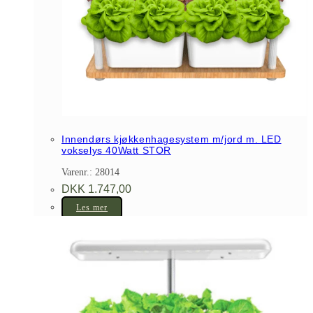
Innendørs kjøkkenhagesystem m/jord m. LED
vokselys 40Watt STOR
Varenr.: 28014
DKK
1.747,00
Les mer