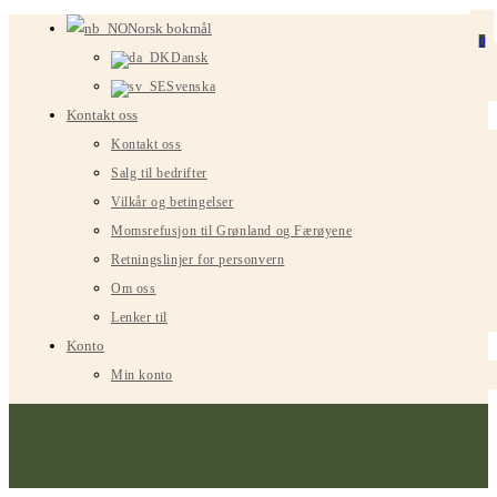
Gå
Norsk bokmål
0
til
Dansk
innhold
Svenska
Kontakt oss
Kontakt oss
Salg til bedrifter
Vilkår og betingelser
Momsrefusjon til Grønland og Færøyene
Retningslinjer for personvern
Om oss
Lenker til
Konto
Min konto