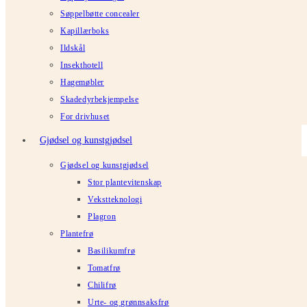
Søppelbøtte concealer
Kapillærboks
Ildskål
Insekthotell
Hagemøbler
Skadedyrbekjempelse
For drivhuset
Gjødsel og kunstgjødsel
Gjødsel og kunstgjødsel
Stor plantevitenskap
Vekstteknologi
Plagron
Plantefrø
Basilikumfrø
Tomatfrø
Chilifrø
Urte- og grønnsaksfrø