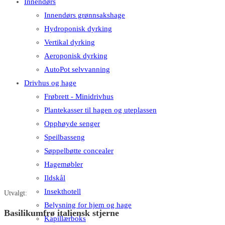
Innendørs
Innendørs grønnsakshage
Hydroponisk dyrking
Vertikal dyrking
Aeroponisk dyrking
AutoPot selvvanning
Drivhus og hage
Frøbrett - Minidrivhus
Plantekasser til hagen og uteplassen
Opphøyde senger
Speilbasseng
Søppelbøtte concealer
Hagemøbler
Ildskål
Insekthotell
Utvalgt:
Belysning for hjem og hage
Basilikumfrø italiensk stjerne
Kapillærboks