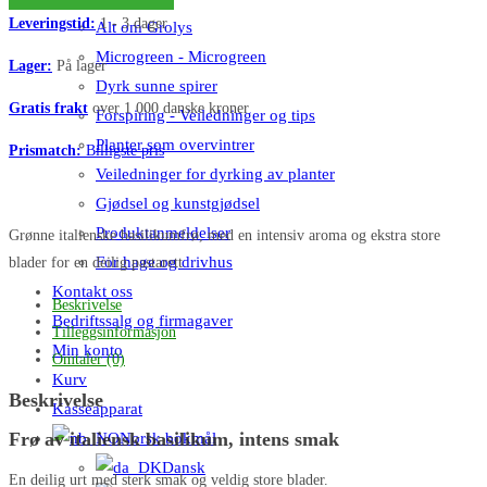
Italian
Leveringstid:
1 - 3 dager
Alt om Grolys
Star
Microgreen - Microgreen
antall
Lager:
På lager
Dyrk sunne spirer
Gratis frakt
over 1 000 danske kroner
Forspiring - Veiledninger og tips
Planter som overvintrer
Prismatch:
Billigste pris
Veiledninger for dyrking av planter
Gjødsel og kunstgjødsel
Produktanmeldelser
Grønne italienske basilikumfrø, med en intensiv aroma og ekstra store
For hage og drivhus
blader for en deilig pastarett
Kontakt oss
Beskrivelse
Bedriftssalg og firmagaver
Tilleggsinformasjon
Min konto
Omtaler (0)
Kurv
Beskrivelse
Kasseapparat
Frø av italiensk basilikum, intens smak
Norsk bokmål
Dansk
En deilig urt med sterk smak og veldig store blader.