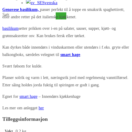
Svenska
Genovese basilikum,
passer perfekt til å toppe en smaksrik spaghettirett,
Søk
eller andre retter på det italienske kjøkkenet.
på
basilikum
setter prikken over i-en på salater, sauser, supper, kjøtt- og
dette
grønnsaksretter osv. Kan brukes fersk eller tørket.
nettstedet
Kan dyrkes både innendørs i vinduskarmen eller utendørs i f.eks. gryte eller
balkongboks, særdeles velegnet til
smart hage
.
Svært følsom for kulde.
Plasser solrik og varm i lett, næringsrik jord med regelmessig vanntilførsel.
Etter såing holdes jorda fuktig til spiringen er godt i gang.
Egnet for
smart hage
– Innendørs kjøkkenhage
Les mer om anlegget
her
Tilleggsinformasjon
Vekt
0,2 kg