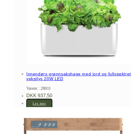
Innendørs grønnsakshage med jord og fullspektret
vekstlys 20W LED
Varenr.: 28011
DKK
937,50
Les mer