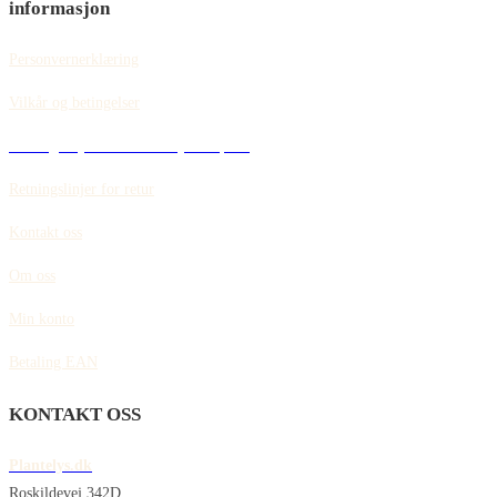
informasjon
Personvernerklæring
Vilkår og betingelser
Retningslinjer for informasjonskapsler
Retningslinjer for retur
Kontakt oss
Om oss
Min konto
Betaling EAN
KONTAKT OSS
Plantelys.dk
Roskildevej 342D