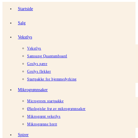
Startside
Salg
Vekstlys
Vekstlys
Samsung Quantumboard
Grolys pære
Grolys flekker
Startpakke for hjemmedyrking
Mikrogrønnsaker
Microgreen startpakke
Økologiske frø av mikrogrønnsaker
Mikrogrønt vekstlys
Mikrogrønne brett
Spirer