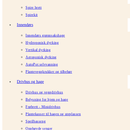
Spire brett
Spirekit
Innendørs
Innendørs grønnsakshage
Hydroponisk dyrking
Vertikal dyrking
Aeroponisk dyrking
AutoPot selvvanning
Planteveggkrukker og tilbehør
Drivhus og hage
Drivhus og veggdrivhus
Belysning for hjem og hage
Frøbrett - Minidrivhus
Plantekasser til hagen og uteplassen
Speilbasseng
Opphøyde senger