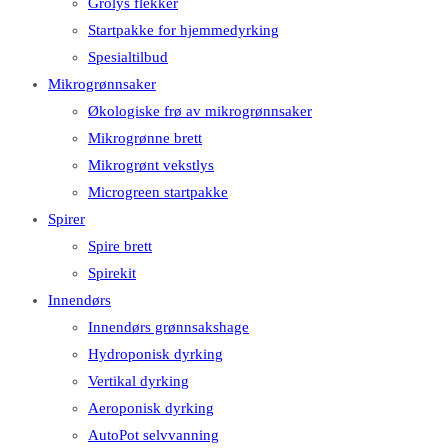
Grolys flekker
Startpakke for hjemmedyrking
Spesialtilbud
Mikrogrønnsaker
Økologiske frø av mikrogrønnsaker
Mikrogrønne brett
Mikrogrønt vekstlys
Microgreen startpakke
Spirer
Spire brett
Spirekit
Innendørs
Innendørs grønnsakshage
Hydroponisk dyrking
Vertikal dyrking
Aeroponisk dyrking
AutoPot selvvanning