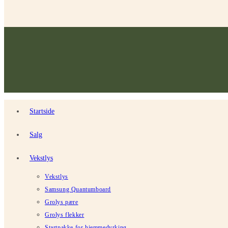
Startside
Salg
Vekstlys
Vekstlys
Samsung Quantumboard
Grolys pære
Grolys flekker
Startpakke for hjemmedyrking