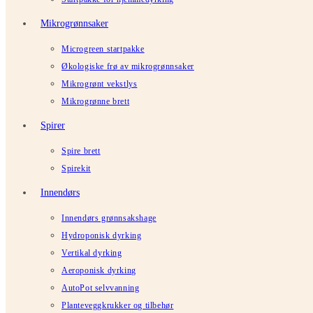
Mikrogrønnsaker
Microgreen startpakke
Økologiske frø av mikrogrønnsaker
Mikrogrønt vekstlys
Mikrogrønne brett
Spirer
Spire brett
Spirekit
Innendørs
Innendørs grønnsakshage
Hydroponisk dyrking
Vertikal dyrking
Aeroponisk dyrking
AutoPot selvvanning
Planteveggkrukker og tilbehør