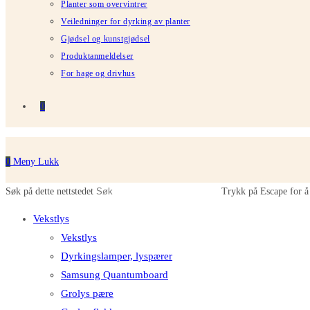
Planter som overvintrer
Veiledninger for dyrking av planter
Gjødsel og kunstgjødsel
Produktanmeldelser
For hage og drivhus
0
0
Meny
Lukk
Søk på dette nettstedet
Trykk på Escape for å 
Vekstlys
Vekstlys
Dyrkingslamper, lyspærer
Samsung Quantumboard
Grolys pære