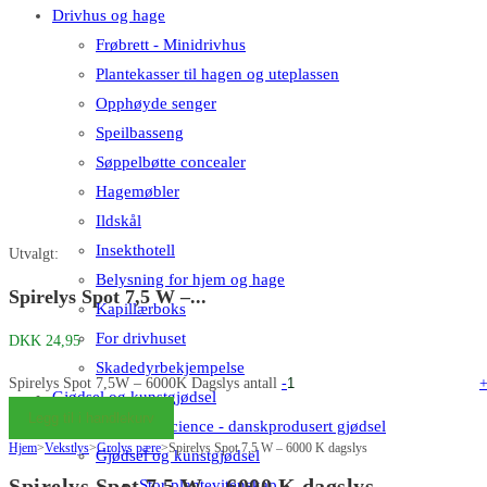
Drivhus og hage
Frøbrett - Minidrivhus
Plantekasser til hagen og uteplassen
Opphøyde senger
Speilbasseng
Søppelbøtte concealer
Hagemøbler
Ildskål
Insekthotell
Utvalgt:
Belysning for hjem og hage
Spirelys Spot 7,5 W –...
Kapillærboks
For drivhuset
DKK
24,95
Skadedyrbekjempelse
Spirelys Spot 7,5W – 6000K Dagslys antall
-
Gjødsel og kunstgjødsel
Legg til i handlekurv
Big Plant Science - danskprodusert gjødsel
Hjem
>
Vekstlys
>
Grolys pære
>
Spirelys Spot 7,5 W – 6000 K dagslys
Gjødsel og kunstgjødsel
Spirelys Spot 7,5 W – 6000 K dagslys
Stor plantevitenskap