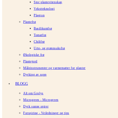
Stor plantevitenskap
Vekstteknologi
Plagron
Plantefrø
Basilikumfrø
Tomatfrø
Chilifrø
Urte- og grønnsaksfrø
Økologiske frø
Plantejord
Måleinstrumenter og varmematter for planter
Dyrking av sopp
BLOGG
Alt om Grolys
Microgreen - Microgreen
Dyrk sunne spirer
Forspiring - Veiledninger og tips