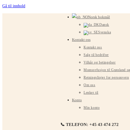
Gå til innhold
Norsk bokmål
Dansk
Svenska
Kontakt oss
Kontakt oss
Salg til bedrifter
Vilkår og betingelser
Momsrefusjon til Grønland o
Retningslinjer for personvern
Om oss
Lenker til
Konto
Min konto
📞 TELEFON: +45 43 474 272