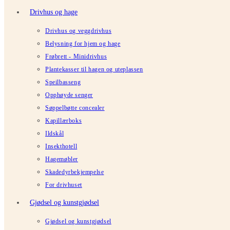
Drivhus og hage
Drivhus og veggdrivhus
Belysning for hjem og hage
Frøbrett - Minidrivhus
Plantekasser til hagen og uteplassen
Speilbasseng
Opphøyde senger
Søppelbøtte concealer
Kapillærboks
Ildskål
Insekthotell
Hagemøbler
Skadedyrbekjempelse
For drivhuset
Gjødsel og kunstgjødsel
Gjødsel og kunstgjødsel