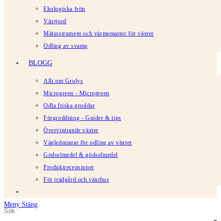
Ekologiska frön
Växtjord
Mätinstrument och värmemattor för växter
Odling av svamp
BLOGG
Allt om Grolys
Microgreen - Microgreen
Odla friska groddar
Förgroddning - Guider & tips
Övervintrande växter
Vägledningar för odling av växter
Gödselmedel & gödselmedel
Produktrecensioner
För trädgård och växthus
Meny
Stäng
Sök
Tryck