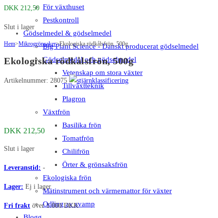
För växthuset
DKK
212,50
Pestkontroll
Slut i lager
Gödselmedel & gödselmedel
Hem
>
Mikrogrönsaker
>
Ekologiska rödkålsfrön, 500g
Big Plant Science - Danskt producerat gödselmedel
Gödselmedel och gödselmedel
Ekologiska rödkålsfrön, 500g
Vetenskap om stora växter
Artikelnummer: 28075
Tillväxtteknik
Plagron
Växtfrön
Basilika frön
DKK
212,50
Tomatfrön
Slut i lager
Chilifrön
Örter & grönsaksfrön
Leveranstid:
-
Ekologiska frön
Lager:
Ej i lager
Mätinstrument och värmemattor för växter
Odling av svamp
Fri frakt
över 1.000 DKK
Blogg