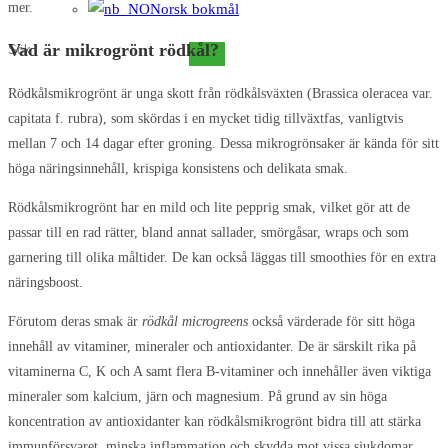
mer.
Norsk bokmål
Vad är mikrogrönt rödkål?
Sök
på
Rödkålsmikrogrönt är unga skott från rödkålsväxten (Brassica oleracea var.
denna
capitata f. rubra), som skördas i en mycket tidig tillväxtfas, vanligtvis
webbplats
mellan 7 och 14 dagar efter groning. Dessa mikrogrönsaker är kända för sitt
höga näringsinnehåll, krispiga konsistens och delikata smak.
Rödkålsmikrogrönt har en mild och lite pepprig smak, vilket gör att de
passar till en rad rätter, bland annat sallader, smörgåsar, wraps och som
garnering till olika måltider. De kan också läggas till smoothies för en extra
näringsboost.
Förutom deras smak är
rödkål microgreens
också värderade för sitt höga
innehåll av vitaminer, mineraler och antioxidanter. De är särskilt rika på
vitaminerna C, K och A samt flera B-vitaminer och innehåller även viktiga
mineraler som kalcium, järn och magnesium. På grund av sin höga
koncentration av antioxidanter kan rödkålsmikrogrönt bidra till att stärka
immunförsvaret, minska inflammation och skydda mot vissa sjukdomar.