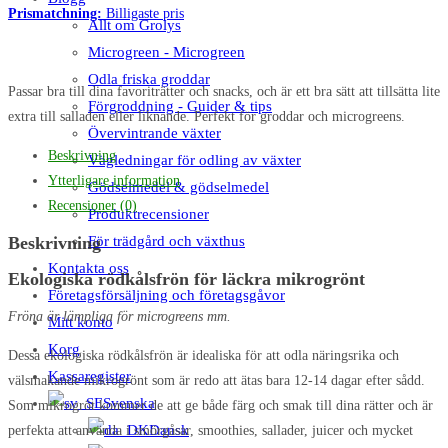
Prismatchning:
Billigaste pris
Allt om Grolys
Microgreen - Microgreen
Odla friska groddar
Passar bra till dina favoriträtter och snacks, och är ett bra sätt att tillsätta lite
Förgroddning - Guider & tips
extra till salladen eller liknande. Perfekt för groddar och microgreens.
Övervintrande växter
Beskrivning
Vägledningar för odling av växter
Ytterligare information
Gödselmedel & gödselmedel
Recensioner (0)
Produktrecensioner
Beskrivning
För trädgård och växthus
Kontakta oss
Ekologiska rödkålsfrön för läckra mikrogrönt
Företagsförsäljning och företagsgåvor
Fröna är lämpliga för microgreens mm.
Mitt konto
Korg
Dessa ekologiska rödkålsfrön är idealiska för att odla näringsrika och
Kassaregister
välsmakande mikrogrönt som är redo att ätas bara 12-14 dagar efter sådd.
Svenska
Som mikrogröt kommer de att ge både färg och smak till dina rätter och är
Dansk
perfekta att använda i smörgåsar, smoothies, sallader, juicer och mycket