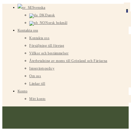
Hoppa
Svenska
0
till
Dansk
innehållet
Norsk bokmål
Kontakta oss
Kontakta oss
Försäljning till företag
Villkor och bestämmelser
Återbetalning av moms till Grönland och Färöarna
Integritetspolicy
Om oss
Länkar till
Konto
Mitt konto