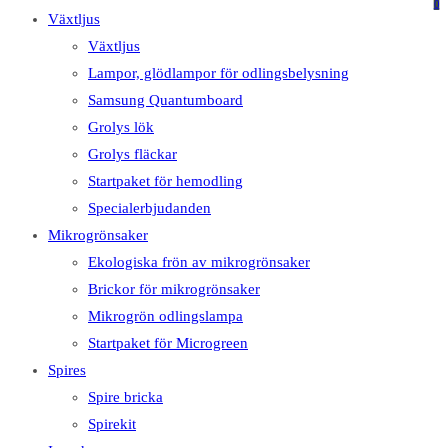
på
på
0
Växtljus
denna
Escape
Växtljus
webbplats
för
Lampor, glödlampor för odlingsbelysning
att
Samsung Quantumboard
stänga
Grolys lök
sökpanelen.
Grolys fläckar
Startpaket för hemodling
Specialerbjudanden
Mikrogrönsaker
Ekologiska frön av mikrogrönsaker
Brickor för mikrogrönsaker
Mikrogrön odlingslampa
Startpaket för Microgreen
Spires
Spire bricka
Spirekit