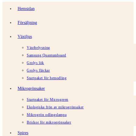
Hemsidan
Försäljning
Växtljus
Växtbelysning
Samsung Quantumboard
Grolys lök
Grolys fläckar
Startpaket för hemodling
Mikrogrönsaker
Startpaket för Microgreen
Ekologiska frön av mikrogrönsaker
Mikrogrön odlingslampa
Brickor för mikrogrönsaker
Spires