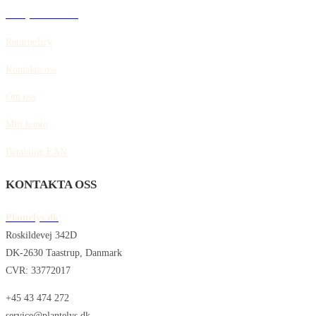
Policy för cookies
Returpolicy
Kontakta oss
Om oss
Mitt konto
Betalning EAN
KONTAKTA OSS
Plantelys.dk
Roskildevej 342D
DK-2630 Taastrup, Danmark
CVR: 33772017
+45 43 474 272
service@plantelys.dk