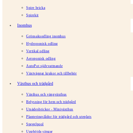
Spire bricka
Spirekit
Inomhus
Grönsaksodling inomhus
Hydroponisk odling
Vertikal odling
Aeroponisk odling
AutoPot självvattnande
Växtväggar krukor och tillbehör
Växthus och trädgård
Växthus och väggväxthus
Belysning för hem och trädgård
Utsädesbrickor - Miniväxthus
Planteringslådor för trädgård och uteplats
Spegelpool
Upphöjda sängar