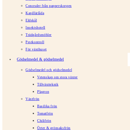
Concealer från papperskorgen
Kapillärlåda
Eldskål
Insektshotell
Trädgårdsmöbler
Pestkontroll
För växthuset
Gödselmedel & gödselmedel
Gödselmedel och gödselmedel
Vetenskap om stora växter
Tillväxtteknik
Plagron
Växtfrön
Basilika frön
Tomatfrön
Chilifrön
Örter & grönsaksfrön