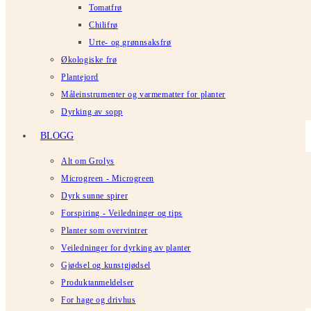
Tomatfrø
Chilifrø
Urte- og grønnsaksfrø
Økologiske frø
Plantejord
Måleinstrumenter og varmematter for planter
Dyrking av sopp
BLOGG
Alt om Grolys
Microgreen - Microgreen
Dyrk sunne spirer
Forspiring - Veiledninger og tips
Planter som overvintrer
Veiledninger for dyrking av planter
Gjødsel og kunstgjødsel
Produktanmeldelser
For hage og drivhus