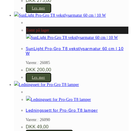
DKK
275,00
Les mer
Tomt på lager
SunLight Pro-Gro T8 vekstlysarmatur 60 cm | 10
W
Varenr.: 26085
DKK
200,00
Les mer
Ledningssett for Pro-Gro T8 lamper
Varenr.: 26090
DKK
49,00