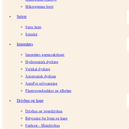
Mikrogrønne brett
Spirer
Spire brett
Spirekit
Innendørs
Innendørs grønnsakshage
Hydroponisk dyrking
Vertikal dyrking
Aeroponisk dyrking
AutoPot selvvanning
Planteveggkrukker og tilbehør
Drivhus og hage
Drivhus og veggdrivhus
Belysning for hjem og hage
Frøbrett - Minidrivhus