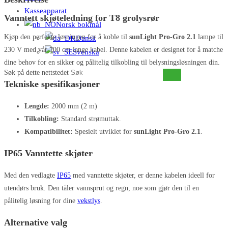
Kasseapparat
Vanntett skjøteledning for T8 grolysrør
Norsk bokmål
Kjøp den perfekte løsningen for å koble til
sunLight Pro-Gro 2.1
lampe til
Dansk
230 V med vår 100 cm lange kabel. Denne kabelen er designet for å matche
Svenska
dine behov for en sikker og pålitelig tilkobling til belysningsløsningen din.
Søk på dette nettstedet
Tekniske spesifikasjoner
Lengde:
2000 mm (2 m)
Tilkobling:
Standard strømuttak.
Kompatibilitet:
Spesielt utviklet for
sunLight Pro-Gro 2.1
.
IP65 Vanntette skjøter
Med den vedlagte
IP65
med vanntette skjøter, er denne kabelen ideell for
utendørs bruk. Den tåler vannsprut og regn, noe som gjør den til en
pålitelig løsning for dine
vekstlys
.
Alternative valg