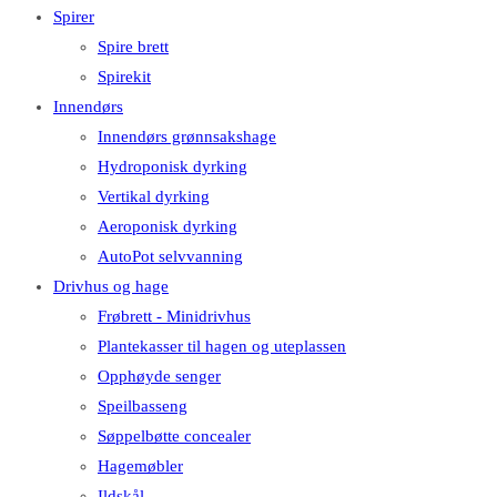
Spirer
Spire brett
Spirekit
Innendørs
Innendørs grønnsakshage
Hydroponisk dyrking
Vertikal dyrking
Aeroponisk dyrking
AutoPot selvvanning
Drivhus og hage
Frøbrett - Minidrivhus
Plantekasser til hagen og uteplassen
Opphøyde senger
Speilbasseng
Søppelbøtte concealer
Hagemøbler
Ildskål