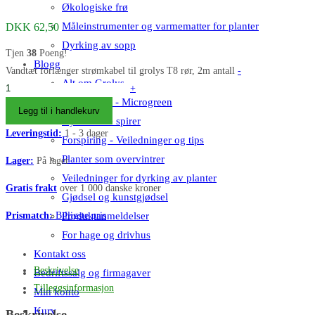
Økologiske frø
Måleinstrumenter og varmematter for planter
DKK
62,50
Dyrking av sopp
Tjen
38
Poeng!
Blogg
Vandtæt forlænger strømkabel til grolys T8 rør, 2m antall
-
Alt om Grolys
+
Microgreen - Microgreen
Legg til i handlekurv
Dyrk sunne spirer
Leveringstid:
1 - 3 dager
Forspiring - Veiledninger og tips
Planter som overvintrer
Lager:
På lager
Veiledninger for dyrking av planter
Gratis frakt
over 1 000 danske kroner
Gjødsel og kunstgjødsel
Prismatch:
Billigste pris
Produktanmeldelser
For hage og drivhus
Kontakt oss
Beskrivelse
Bedriftssalg og firmagaver
Tilleggsinformasjon
Min konto
Kurv
Beskrivelse