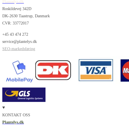
Plantelys.dk
Roskildevej 342D
DK-2630 Taastrup, Danmark
CVR: 33772017
+45 43 474 272
service@plantelys.dk
SEO-markedsføring
KONTAKT OSS
Plantelys.dk