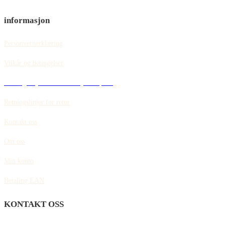
informasjon
Personvernerklæring
Vilkår og betingelser
Retningslinjer for informasjonskapsler
Retningslinjer for retur
Kontakt oss
Om oss
Min konto
Betaling EAN
KONTAKT OSS