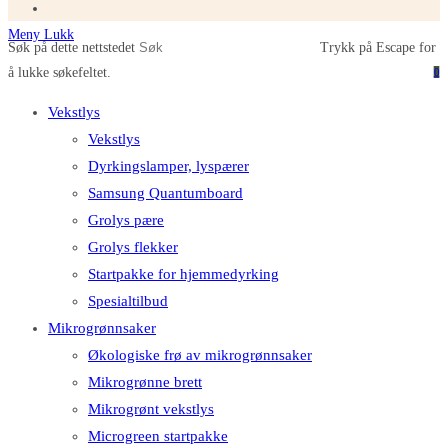
Meny
Lukk
Søk på dette nettstedet
Trykk på Escape for
å lukke søkefeltet.
0
Vekstlys
Vekstlys
Dyrkingslamper, lyspærer
Samsung Quantumboard
Grolys pære
Grolys flekker
Startpakke for hjemmedyrking
Spesialtilbud
Mikrogrønnsaker
Økologiske frø av mikrogrønnsaker
Mikrogrønne brett
Mikrogrønt vekstlys
Microgreen startpakke