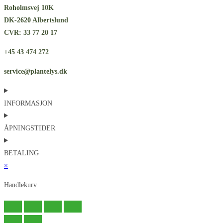
Roholmsvej 10K
DK-2620 Albertslund
CVR: 33 77 20 17
+45 43 474 272
service@plantelys.dk
INFORMASJON
ÅPNINGSTIDER
BETALING
×
Handlekurv