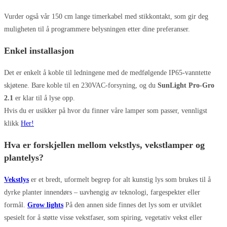
Vurder også vår 150 cm lange timerkabel med stikkontakt, som gir deg
muligheten til å programmere belysningen etter dine preferanser.
Enkel installasjon
Det er enkelt å koble til ledningene med de medfølgende IP65-vanntette
skjøtene. Bare koble til en 230VAC-forsyning, og du
SunLight Pro-Gro
2.1
er klar til å lyse opp.
Hvis du er usikker på hvor du finner våre lamper som passer, vennligst
klikk
Her!
Hva er forskjellen mellom vekstlys, vekstlamper og
plantelys?
Vekstlys
er et bredt, uformelt begrep for alt kunstig lys som brukes til å
dyrke planter innendørs – uavhengig av teknologi, fargespekter eller
formål.
Grow lights
På den annen side finnes det lys som er utviklet
spesielt for å støtte visse vekstfaser, som spiring, vegetativ vekst eller