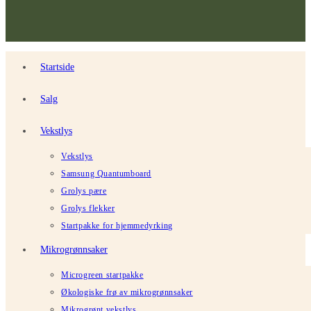
Startside
Salg
Vekstlys
Vekstlys
Samsung Quantumboard
Grolys pære
Grolys flekker
Startpakke for hjemmedyrking
Mikrogrønnsaker
Microgreen startpakke
Økologiske frø av mikrogrønnsaker
Mikrogrønt vekstlys