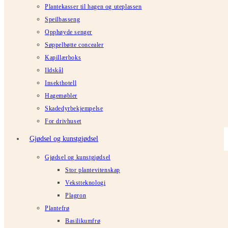
Plantekasser til hagen og uteplassen
Speilbasseng
Opphøyde senger
Søppelbøtte concealer
Kapillærboks
Ildskål
Insekthotell
Hagemøbler
Skadedyrbekjempelse
For drivhuset
Gjødsel og kunstgjødsel
Gjødsel og kunstgjødsel
Stor plantevitenskap
Vekstteknologi
Plagron
Plantefrø
Basilikumfrø