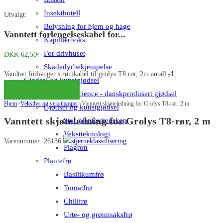
Insekthotell
Utvalgt:
Belysning for hjem og hage
Vanntett forlengelseskabel for...
Kapillærboks
For drivhuset
DKK
62,50
Skadedyrbekjempelse
Vandtæt forlænger strømkabel til grolys T8 rør, 2m antall
-
Gjødsel og kunstgjødsel
Legg til i handlekurv
Big Plant Science - danskprodusert gjødsel
Hjem
>
Vekstlys og vekstlamper
>
Vanntett skjøteledning for Grolys T8-rør, 2 m
Gjødsel og kunstgjødsel
Vanntett skjøteledning for Grolys T8-rør, 2 m
Stor plantevitenskap
Vekstteknologi
Varenummer: 26136
Plagron
Plantefrø
Basilikumfrø
Tomatfrø
Chilifrø
Urte- og grønnsaksfrø