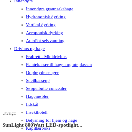
Innendørs
Innendørs grønnsakshage
Hydroponisk dyrking
Vertikal dyrking
Aeroponisk dyrking
AutoPot selvvanning
Drivhus og hage
Frøbrett - Minidrivhus
Plantekasser til hagen og uteplassen
Opphøyde senger
Speilbasseng
Søppelbøtte concealer
Hagemøbler
Ildskål
Insekthotell
Utvalgt:
Belysning for hjem og hage
SunLight 800Watt LED-spotlight...
Kapillærboks