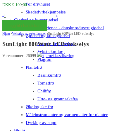
For drivhuset
DKK
9.100,00
Skadedyrbekjempelse
SunLight
-
+
Gjødsel og kunstgjødsel
800Watt
Legg til i handlekurv
Big Plant Science - danskprodusert gjødsel
LED
Hjem
>
Vekstlys og vekstlamper
>
SunLight 800Watt LED-vokselys
Gjødsel og kunstgjødsel
grolys
SunLight 800Watt LED-vokselys
Stor plantevitenskap
lampe
Vekstteknologi
antall
Varenummer: 26099
Plagron
Plantefrø
Basilikumfrø
Tomatfrø
Chilifrø
Urte- og grønnsaksfrø
Økologiske frø
Måleinstrumenter og varmematter for planter
Dyrking av sopp
Blogg