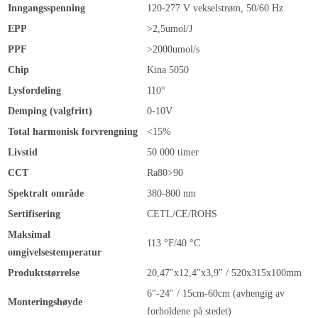
Inngangsspenning
120-277 V vekselstrøm, 50/60 Hz
EPP
>2,5umol/J
PPF
>2000umol/s
Chip
Kina 5050
Lysfordeling
110°
Demping (valgfritt)
0-10V
Total harmonisk forvrengning
<15%
Livstid
50 000 timer
CCT
Ra80>90
Spektralt område
380-800 nm
Sertifisering
CETL/CE/ROHS
Maksimal
113 °F/40 °C
omgivelsestemperatur
Produktstørrelse
20,47″x12,4″x3,9″ / 520x315x100mm
6″-24″ / 15cm-60cm (avhengig av
Monteringshøyde
forholdene på stedet)