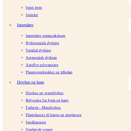
Spire brett
Spirekit
Innendørs
Innendørs grønnsakshage
Hydroponisk dyrking
Vertikal dyrking
Aeroponisk dyrking
AutoPot selvvanning
Planteveggkrukker og tilbehør
Drivhus og hage
Drivhus og veggdrivhus
Belysning for hjem og hage
Frøbrett - Minidrivhus
Plantekasser til hagen og uteplassen
Speilbasseng
Opphøyde senger