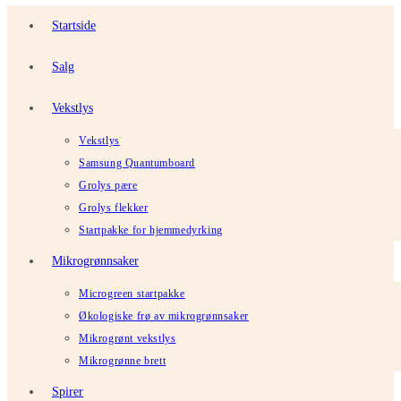
Startside
Salg
Vekstlys
Vekstlys
Samsung Quantumboard
Grolys pære
Grolys flekker
Startpakke for hjemmedyrking
Mikrogrønnsaker
Microgreen startpakke
Økologiske frø av mikrogrønnsaker
Mikrogrønt vekstlys
Mikrogrønne brett
Spirer