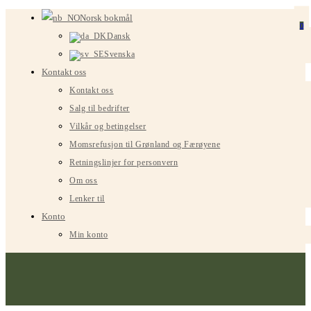
Gå
Norsk bokmål
0
til
Dansk
innhold
Svenska
Kontakt oss
Kontakt oss
Salg til bedrifter
Vilkår og betingelser
Momsrefusjon til Grønland og Færøyene
Retningslinjer for personvern
Om oss
Lenker til
Konto
Min konto