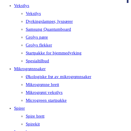
på
på
0
Vekstlys
dette
Escape
Vekstlys
nettstedet
for
Dyrkingslamper, lyspærer
å
Samsung Quantumboard
lukke
Grolys pære
søkefeltet.
Grolys flekker
Startpakke for hjemmedyrking
Spesialtilbud
Mikrogrønnsaker
Økologiske frø av mikrogrønnsaker
Mikrogrønne brett
Mikrogrønt vekstlys
Microgreen startpakke
Spirer
Spire brett
Spirekit