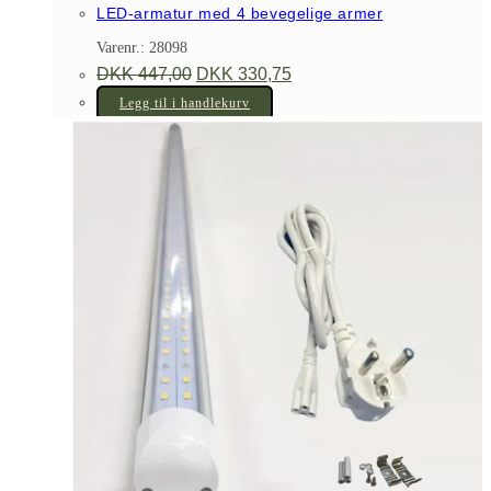
LED-armatur med 4 bevegelige armer
Varenr.: 28098
Opprinnelig
Nåværende
DKK
447,00
DKK
330,75
pris
pris
var:
er:
Legg til i handlekurv
DKK 447,00.
DKK 330,75.