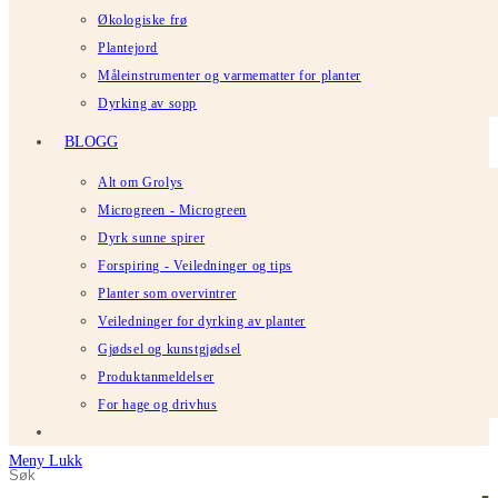
Økologiske frø
Plantejord
Måleinstrumenter og varmematter for planter
Dyrking av sopp
BLOGG
Alt om Grolys
Microgreen - Microgreen
Dyrk sunne spirer
Forspiring - Veiledninger og tips
Planter som overvintrer
Veiledninger for dyrking av planter
Gjødsel og kunstgjødsel
Produktanmeldelser
For hage og drivhus
Meny
Lukk
Søk
Trykk