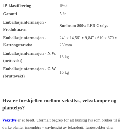
IP-klassifisering
IP65
Garanti
5 år
Emballasjeinformasjon -
Sunbeam 800w LED Grolys
Produktnavn
Emballasjeinformasjon -
24″ x 14,56″ x 9,84″ / 610 x 370 x
Kartongstørrelse
250mm
Emballasjeinformasjon - N.W.
13 kg
(nettovekt)
Emballasjeinformasjon - G.W.
16 kg
(bruttovekt)
Hva er forskjellen mellom vekstlys, vekstlamper og
plantelys?
Vekstlys
er et bredt, uformelt begrep for alt kunstig lys som brukes til å
dyrke planter innendørs – uavhengig av teknologi, fargespekter eller