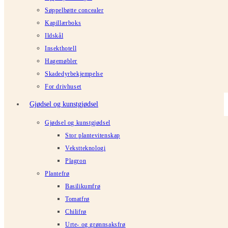
Søppelbøtte concealer
Kapillærboks
Ildskål
Insekthotell
Hagemøbler
Skadedyrbekjempelse
For drivhuset
Gjødsel og kunstgjødsel
Gjødsel og kunstgjødsel
Stor plantevitenskap
Vekstteknologi
Plagron
Plantefrø
Basilikumfrø
Tomatfrø
Chilifrø
Urte- og grønnsaksfrø