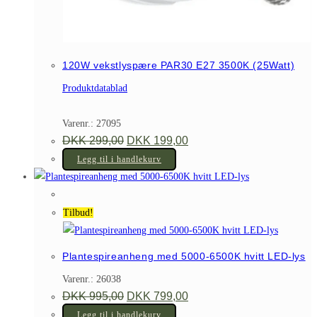
120W vekstlyspære PAR30 E27 3500K (25Watt)
Produktdatablad
Varenr.: 27095
Opprinnelig
Nåværende
DKK
299,00
DKK
199,00
pris
pris
var:
er:
Legg til i handlekurv
DKK 299,00.
DKK 199,00.
Tilbud!
Plantespireanheng med 5000-6500K hvitt LED-lys
Varenr.: 26038
Opprinnelig
Nåværende
DKK
995,00
DKK
799,00
pris
pris
var:
er:
Legg til i handlekurv