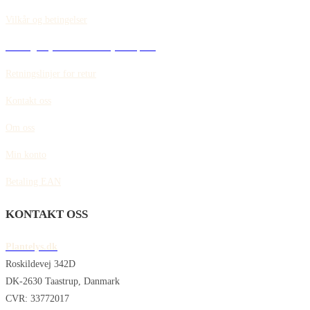
Vilkår og betingelser
Retningslinjer for informasjonskapsler
Retningslinjer for retur
Kontakt oss
Om oss
Min konto
Betaling EAN
KONTAKT OSS
Plantelys.dk
Roskildevej 342D
DK-2630 Taastrup, Danmark
CVR: 33772017