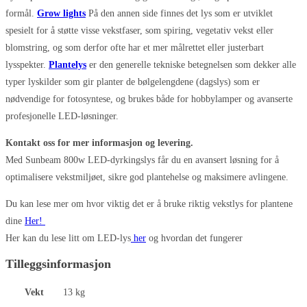
formål.
Grow lights
På den annen side finnes det lys som er utviklet
spesielt for å støtte visse vekstfaser, som spiring, vegetativ vekst eller
blomstring, og som derfor ofte har et mer målrettet eller justerbart
lysspekter.
Plantelys
er den generelle tekniske betegnelsen som dekker alle
typer lyskilder som gir planter de bølgelengdene (dagslys) som er
nødvendige for fotosyntese, og brukes både for hobbylamper og avanserte
profesjonelle LED-løsninger.
Kontakt oss for mer informasjon og levering.
Med Sunbeam 800w LED-dyrkingslys får du en avansert løsning for å
optimalisere vekstmiljøet, sikre god plantehelse og maksimere avlingene.
Du kan lese mer om hvor viktig det er å bruke riktig vekstlys for plantene
dine
Her!
Her kan du lese litt om LED-lys
her
og hvordan det fungerer
Tilleggsinformasjon
Vekt
13 kg