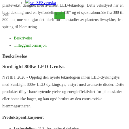
Svenska
plantevekst, designet med avansert LED-teknologi. Dette vekstlyset har en
bred dekning med en lysfordeling på 110° og et spektralområde fra 380 til
Søk
800 nm, noe som gjør det ideelt for alle stadier av plantens livssyklus, fra
på
spiring til blomstring.
dette
nettstedet
Beskrivelse
Tilleggsinformasjon
Beskrivelse
SunLight 800w LED Grolys
NYHET 2026 - Oppdag den nyeste teknologien innen LED-dyrkingslys
med SunLight 800w LED-dyrkingslys, utstyrt med avanserte dioder. Dette
produktet tilbyr banebrytende ytelse og energieffektivitet for planteskoler
eller botaniske hager, og kan også brukes av den entusiastiske
hjemmegartneren.
Produktspesifikasjoner:
Lysfordeling:
110° for optimal dekning.