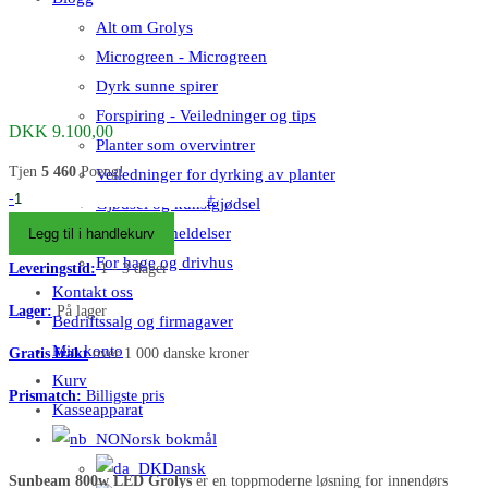
Alt om Grolys
Microgreen - Microgreen
Dyrk sunne spirer
Forspiring - Veiledninger og tips
DKK
9.100,00
Planter som overvintrer
Tjen
5 460
Poeng!
Veiledninger for dyrking av planter
SunLight
-
+
Gjødsel og kunstgjødsel
800Watt
Produktanmeldelser
Legg til i handlekurv
LED
For hage og drivhus
Leveringstid:
1 - 3 dager
grolys
Kontakt oss
lampe
Lager:
På lager
Bedriftssalg og firmagaver
antall
Min konto
Gratis frakt
over 1 000 danske kroner
Kurv
Prismatch:
Billigste pris
Kasseapparat
Norsk bokmål
Dansk
Sunbeam 800w LED Grolys
er en toppmoderne løsning for innendørs