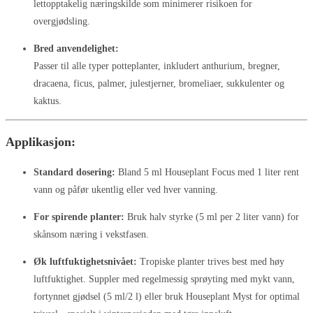
lettopptakelig næringskilde som minimerer risikoen for
overgjødsling.
Bred anvendelighet:
Passer til alle typer potteplanter, inkludert anthurium, bregner,
dracaena, ficus, palmer, julestjerner, bromeliaer, sukkulenter og
kaktus.
Applikasjon:
Standard dosering:
Bland 5 ml Houseplant Focus med 1 liter rent
vann og påfør ukentlig eller ved hver vanning.
For spirende planter:
Bruk halv styrke (5 ml per 2 liter vann) for
skånsom næring i vekstfasen.
Øk luftfuktighetsnivået:
Tropiske planter trives best med høy
luftfuktighet. Suppler med regelmessig sprøyting med mykt vann,
fortynnet gjødsel (5 ml/2 l) eller bruk Houseplant Myst for optimal