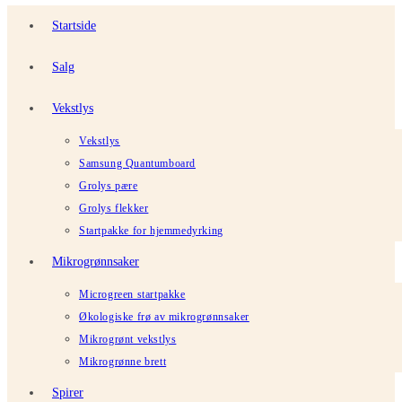
Startside
Salg
Vekstlys
Vekstlys
Samsung Quantumboard
Grolys pære
Grolys flekker
Startpakke for hjemmedyrking
Mikrogrønnsaker
Microgreen startpakke
Økologiske frø av mikrogrønnsaker
Mikrogrønt vekstlys
Mikrogrønne brett
Spirer