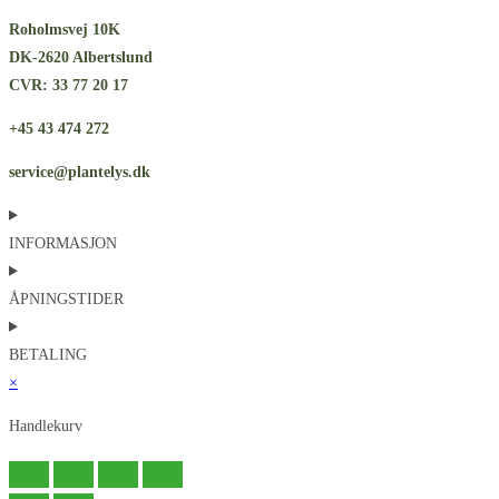
Roholmsvej 10K
DK-2620 Albertslund
CVR: 33 77 20 17
+45 43 474 272
service@plantelys.dk
INFORMASJON
ÅPNINGSTIDER
BETALING
×
Handlekurv