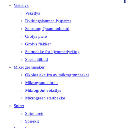
på
på
0
Vekstlys
dette
Escape
Vekstlys
nettstedet
for
Dyrkingslamper, lyspærer
å
Samsung Quantumboard
lukke
Grolys pære
søkefeltet.
Grolys flekker
Startpakke for hjemmedyrking
Spesialtilbud
Mikrogrønnsaker
Økologiske frø av mikrogrønnsaker
Mikrogrønne brett
Mikrogrønt vekstlys
Microgreen startpakke
Spirer
Spire brett
Spirekit