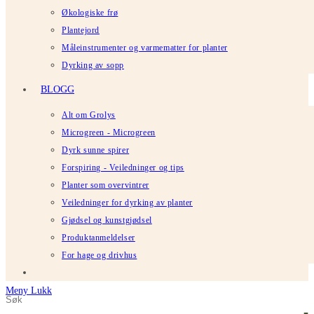
Økologiske frø
Plantejord
Måleinstrumenter og varmematter for planter
Dyrking av sopp
BLOGG
Alt om Grolys
Microgreen - Microgreen
Dyrk sunne spirer
Forspiring - Veiledninger og tips
Planter som overvintrer
Veiledninger for dyrking av planter
Gjødsel og kunstgjødsel
Produktanmeldelser
For hage og drivhus
Meny
Lukk
Søk
Trykk