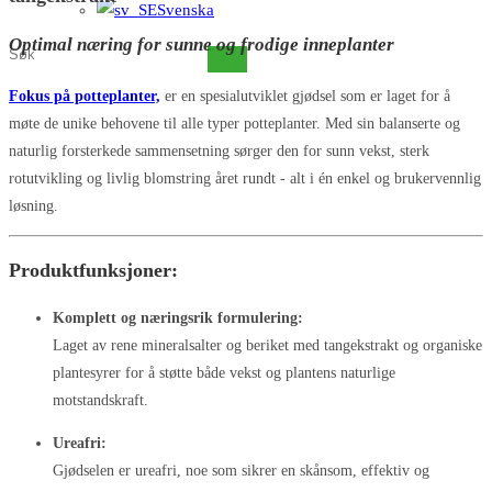
Svenska
Optimal næring for sunne og frodige inneplanter
Søk
på
Fokus på potteplanter,
er en spesialutviklet gjødsel som er laget for å
dette
møte de unike behovene til alle typer potteplanter. Med sin balanserte og
nettstedet
naturlig forsterkede sammensetning sørger den for sunn vekst, sterk
rotutvikling og livlig blomstring året rundt - alt i én enkel og brukervennlig
løsning.
Produktfunksjoner:
Komplett og næringsrik formulering:
Laget av rene mineralsalter og beriket med tangekstrakt og organiske
plantesyrer for å støtte både vekst og plantens naturlige
motstandskraft.
Ureafri:
Gjødselen er ureafri, noe som sikrer en skånsom, effektiv og