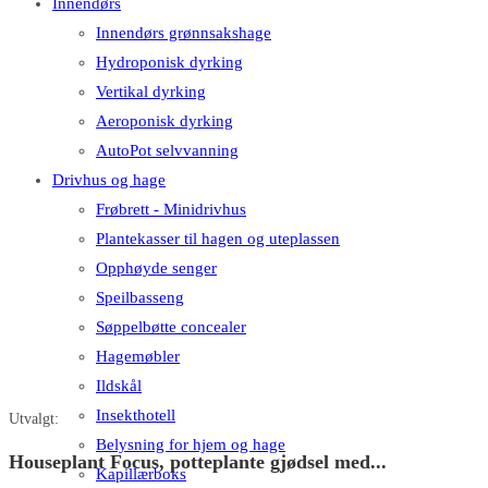
Innendørs
Innendørs grønnsakshage
Hydroponisk dyrking
Vertikal dyrking
Aeroponisk dyrking
AutoPot selvvanning
Drivhus og hage
Frøbrett - Minidrivhus
Plantekasser til hagen og uteplassen
Opphøyde senger
Speilbasseng
Søppelbøtte concealer
Hagemøbler
Ildskål
Insekthotell
Utvalgt:
Belysning for hjem og hage
Houseplant Focus, potteplante gjødsel med...
Kapillærboks