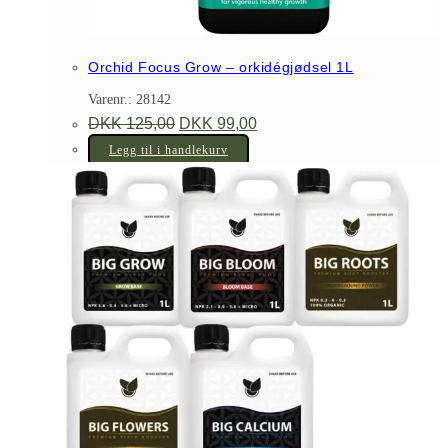
Orchid Focus Grow – orkidégjødsel 1L
Varenr.: 28142
Opprinnelig
Nåværende
DKK
125,00
DKK
99,00
pris
pris
var:
er:
Legg til i handlekurv
DKK 125,00.
DKK 99,00.