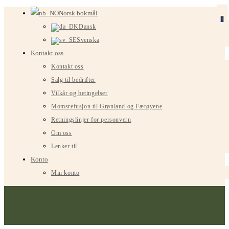
Gå
Norsk bokmål
0
til
Dansk
innhold
Svenska
Kontakt oss
Kontakt oss
Salg til bedrifter
Vilkår og betingelser
Momsrefusjon til Grønland og Færøyene
Retningslinjer for personvern
Om oss
Lenker til
Konto
Min konto