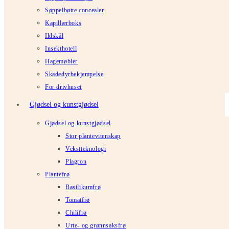
Søppelbøtte concealer
Kapillærboks
Ildskål
Insekthotell
Hagemøbler
Skadedyrbekjempelse
For drivhuset
Gjødsel og kunstgjødsel
Gjødsel og kunstgjødsel
Stor plantevitenskap
Vekstteknologi
Plagron
Plantefrø
Basilikumfrø
Tomatfrø
Chilifrø
Urte- og grønnsaksfrø