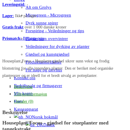
Leveringstid:
-
Alt om Grolys
Microgreen - Microgreen
Lager:
Ikke på lager
Dyrk sunne spirer
Gratis frakt
over 1 000 danske kroner
Forspiring - Veiledninger og tips
Prismatch:
Billigste pris
Planter som overvintrer
Veiledninger for dyrking av planter
Gjødsel og kunstgjødsel
Houseplant Focus - Husplante gjødsel sikrer sunn vekst og frodig
Produktanmeldelser
blomstring for alle innendørs planter. Den er beriket med organiske
For hage og drivhus
plantesyrer og er ideell for et bredt utvalg av potteplanter.
Kontakt oss
Bedriftssalg og firmagaver
Beskrivelse
Min konto
Tilleggsinformasjon
Kurv
Omtaler (0)
Kasseapparat
Beskrivelse
Norsk bokmål
Houseplant Focus - gjødsel for stueplanter med
Dansk
tangekstrakt