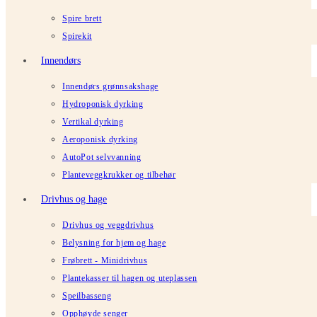
Spire brett
Spirekit
Innendørs
Innendørs grønnsakshage
Hydroponisk dyrking
Vertikal dyrking
Aeroponisk dyrking
AutoPot selvvanning
Planteveggkrukker og tilbehør
Drivhus og hage
Drivhus og veggdrivhus
Belysning for hjem og hage
Frøbrett - Minidrivhus
Plantekasser til hagen og uteplassen
Speilbasseng
Opphøyde senger