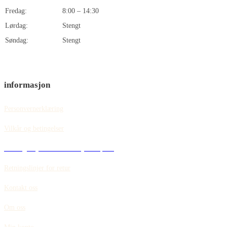
Fredag:
8:00 – 14:30
Lørdag:
Stengt
Søndag:
Stengt
informasjon
Personvernerklæring
Vilkår og betingelser
Retningslinjer for informasjonskapsler
Retningslinjer for retur
Kontakt oss
Om oss