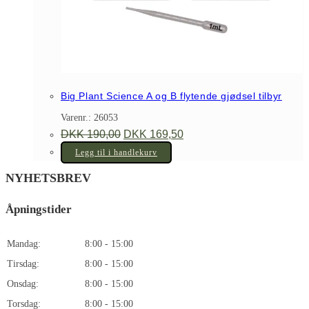
Big Plant Science A og B flytende gjødsel tilbyr
Varenr.: 26053
Opprinnelig
Nåværende
DKK
190,00
DKK
169,50
pris
pris
var:
er:
Legg til i handlekurv
DKK 190,00.
DKK 169,50.
NYHETSBREV
Åpningstider
Mandag:
8:00 - 15:00
Tirsdag:
8:00 - 15:00
Onsdag:
8:00 - 15:00
Torsdag:
8:00 - 15:00