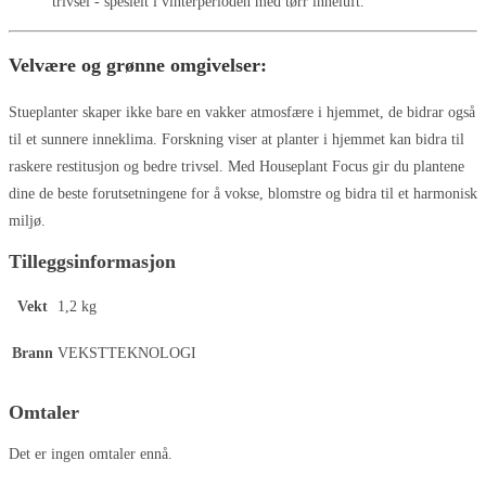
trivsel - spesielt i vinterperioden med tørr inneluft.
Velvære og grønne omgivelser:
Stueplanter skaper ikke bare en vakker atmosfære i hjemmet, de bidrar også
til et sunnere inneklima. Forskning viser at planter i hjemmet kan bidra til
raskere restitusjon og bedre trivsel. Med Houseplant Focus gir du plantene
dine de beste forutsetningene for å vokse, blomstre og bidra til et harmonisk
miljø.
Tilleggsinformasjon
Vekt
1,2 kg
Brann
VEKSTTEKNOLOGI
Omtaler
Det er ingen omtaler ennå.