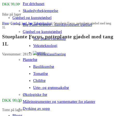
For drivhuset
DKK
99,00
Skadedyrbekjempelse
Ikke på lager
Gjødsel og kunstgjødsel
Hjem
>
Gjødsel, jord, frø
>
Vekstteknologi
>
Stueplante Focus, potteplante gjødsel med tang
Big Plant Science - danskprodusert gjødsel
1L
Gjødsel og kunstgjødsel
Stueplante Focus, potteplante gjødsel med tang
Stor plantevitenskap
1L
Vekstteknologi
Plagron
Varenummer: 28153
Plantefrø
Basilikumfrø
Tomatfrø
Chilifrø
Urte- og grønnsaksfrø
Økologiske frø
DKK
99,00
Måleinstrumenter og varmematter for planter
Dyrking av sopp
Tomt på lager
Blogg