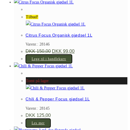
Tilbud!
Citrus Focus Organisk gjødsel 1L
Varenr.: 28146
Opprinnelig
Nåværende
DKK
150,00
DKK
99,00
pris
pris
var:
er:
Legg til i handlekurv
DKK 150,00.
DKK 99,00.
Tomt på lager
Chili & Pepper Focus gjødsel 1L
Varenr.: 28145
DKK
125,00
Les mer