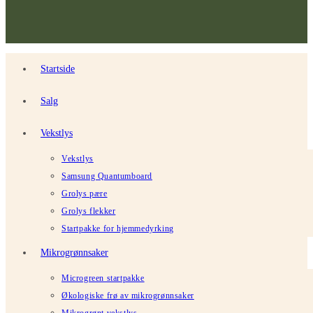
Startside
Salg
Vekstlys
Vekstlys
Samsung Quantumboard
Grolys pære
Grolys flekker
Startpakke for hjemmedyrking
Mikrogrønnsaker
Microgreen startpakke
Økologiske frø av mikrogrønnsaker