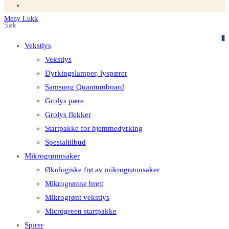
Meny
Lukk
Søk
Trykk
på
på
0
Vekstlys
dette
Escape
Vekstlys
nettstedet
for
Dyrkingslamper, lyspærer
å
Samsung Quantumboard
lukke
Grolys pære
søkefeltet.
Grolys flekker
Startpakke for hjemmedyrking
Spesialtilbud
Mikrogrønnsaker
Økologiske frø av mikrogrønnsaker
Mikrogrønne brett
Mikrogrønt vekstlys
Microgreen startpakke
Spirer