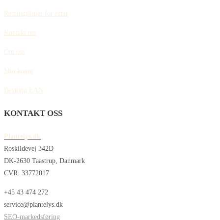
Retningslinjer for retur
Kontakt oss
Om oss
Min konto
Betaling EAN
KONTAKT OSS
Plantelys.dk
Roskildevej 342D
DK-2630 Taastrup, Danmark
CVR: 33772017
+45 43 474 272
service@plantelys.dk
SEO-markedsføring