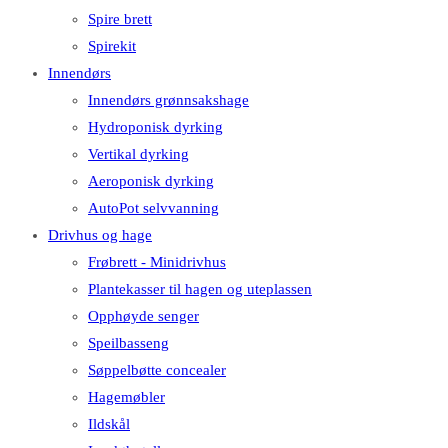
Spire brett
Spirekit
Innendørs
Innendørs grønnsakshage
Hydroponisk dyrking
Vertikal dyrking
Aeroponisk dyrking
AutoPot selvvanning
Drivhus og hage
Frøbrett - Minidrivhus
Plantekasser til hagen og uteplassen
Opphøyde senger
Speilbasseng
Søppelbøtte concealer
Hagemøbler
Ildskål