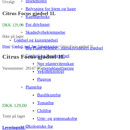
Insekthotell
Utvalgt:
Belysning for hjem og hage
Citrus Focus gjødsel 1L
Kapillærboks
For drivhuset
DKK
129,00
Skadedyrbekjempelse
Ikke på lager
Gjødsel og kunstgjødsel
Hjem
>
Gjødsel, jord, frø
>
Vekstteknologi
>
Citrus Focus gjødsel 1L
Big Plant Science - danskprodusert gjødsel
Gjødsel og kunstgjødsel
Citrus Focus gjødsel 1L
Stor plantevitenskap
Varenummer: 28147
Vekstteknologi
Plagron
Plantefrø
Basilikumfrø
Tomatfrø
DKK
129,00
Chilifrø
Tomt på lager
Urte- og grønnsaksfrø
Økologiske frø
Leveringstid:
-