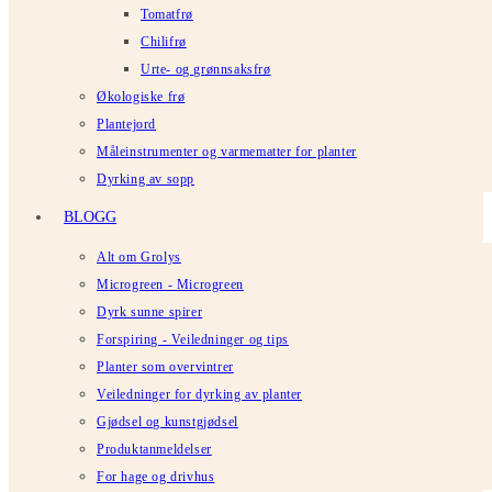
Tomatfrø
Chilifrø
Urte- og grønnsaksfrø
Økologiske frø
Plantejord
Måleinstrumenter og varmematter for planter
Dyrking av sopp
BLOGG
Alt om Grolys
Microgreen - Microgreen
Dyrk sunne spirer
Forspiring - Veiledninger og tips
Planter som overvintrer
Veiledninger for dyrking av planter
Gjødsel og kunstgjødsel
Produktanmeldelser
For hage og drivhus