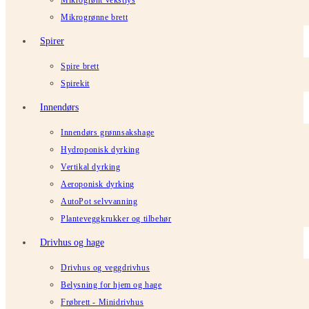
Mikrogrønt vekstlys
Mikrogrønne brett
Spirer
Spire brett
Spirekit
Innendørs
Innendørs grønnsakshage
Hydroponisk dyrking
Vertikal dyrking
Aeroponisk dyrking
AutoPot selvvanning
Planteveggkrukker og tilbehør
Drivhus og hage
Drivhus og veggdrivhus
Belysning for hjem og hage
Frøbrett - Minidrivhus