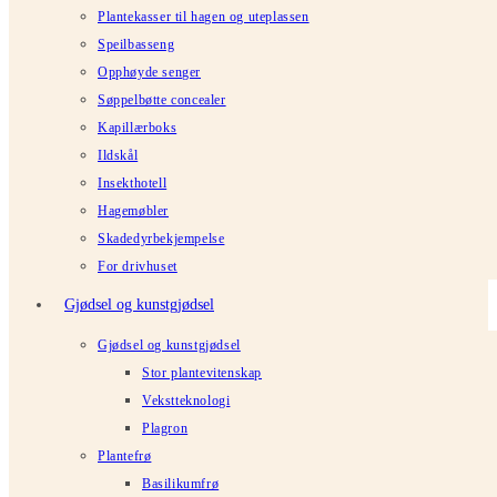
Plantekasser til hagen og uteplassen
Speilbasseng
Opphøyde senger
Søppelbøtte concealer
Kapillærboks
Ildskål
Insekthotell
Hagemøbler
Skadedyrbekjempelse
For drivhuset
Gjødsel og kunstgjødsel
Gjødsel og kunstgjødsel
Stor plantevitenskap
Vekstteknologi
Plagron
Plantefrø
Basilikumfrø