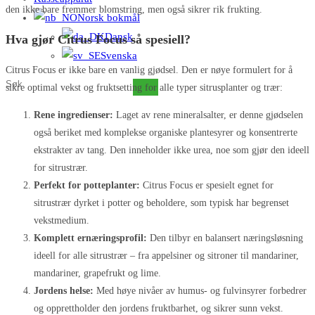
den ikke bare fremmer blomstring, men også sikrer rik frukting.
Norsk bokmål
Dansk
Hva gjør Citrus Focus så spesiell?
Svenska
Citrus Focus er ikke bare en vanlig gjødsel. Den er nøye formulert for å
Søk
sikre optimal vekst og fruktsetting for alle typer sitrusplanter og trær:
på
Rene ingredienser:
Laget av rene mineralsalter, er denne gjødselen
dette
også beriket med komplekse organiske plantesyrer og konsentrerte
nettstedet
ekstrakter av tang. Den inneholder ikke urea, noe som gjør den ideell
for sitrustrær.
Perfekt for potteplanter:
Citrus Focus er spesielt egnet for
sitrustrær dyrket i potter og beholdere, som typisk har begrenset
vekstmedium.
Komplett ernæringsprofil:
Den tilbyr en balansert næringsløsning
ideell for alle sitrustrær – fra appelsiner og sitroner til mandariner,
mandariner, grapefrukt og lime.
Jordens helse:
Med høye nivåer av humus- og fulvinsyrer forbedrer
og opprettholder den jordens fruktbarhet, og sikrer sunn vekst.