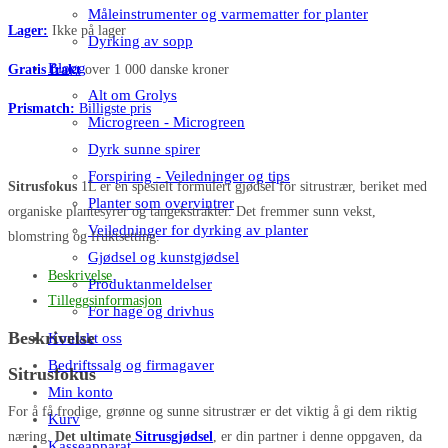
Måleinstrumenter og varmematter for planter
Lager:
Ikke på lager
Dyrking av sopp
Blogg
Gratis frakt
over 1 000 danske kroner
Alt om Grolys
Prismatch:
Billigste pris
Microgreen - Microgreen
Dyrk sunne spirer
Forspiring - Veiledninger og tips
Sitrusfokus
1L er en spesielt formulert gjødsel for sitrustrær, beriket med
Planter som overvintrer
organiske plantesyrer og tangekstrakter. Det fremmer sunn vekst,
Veiledninger for dyrking av planter
blomstring og fruktsetting.
Gjødsel og kunstgjødsel
Beskrivelse
Produktanmeldelser
Tilleggsinformasjon
For hage og drivhus
Beskrivelse
Kontakt oss
Bedriftssalg og firmagaver
Sitrusfokus
Min konto
For å få frodige, grønne og sunne sitrustrær er det viktig å gi dem riktig
Kurv
næring.
Det ultimate
Sitrusgjødsel
, er din partner i denne oppgaven, da
Kasseapparat