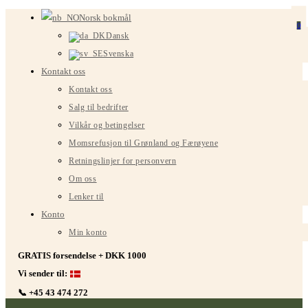
Gå
Norsk bokmål
0
til
Dansk
innhold
Svenska
Kontakt oss
Kontakt oss
Salg til bedrifter
Vilkår og betingelser
Momsrefusjon til Grønland og Færøyene
Retningslinjer for personvern
Om oss
Lenker til
Konto
Min konto
GRATIS forsendelse + DKK 1000
Vi sender til:
📞 +45 43 474 272