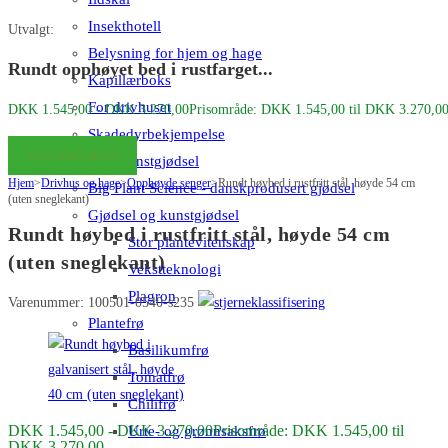
Insekthotell
Utvalgt:
Belysning for hjem og hage
Rundt opphøyet bed i rustfarget...
Kapillærboks
For drivhuset
DKK
1.545,00
-
DKK
3.270,00
Prisområde: DKK 1.545,00 til DKK 3.270,0
Skadedyrbekjempelse
Velg alternativer
Gjødsel og kunstgjødsel
Hjem
>
Drivhus og hage
>
Opphøyde senger
>
Rundt høybed i rustfritt stål, høyde 54 cm
Big Plant Science - danskprodusert gjødsel
(uten sneglekant)
Gjødsel og kunstgjødsel
Rundt høybed i rustfritt stål, høyde 54 cm
Stor plantevitenskap
(uten sneglekant)
Vekstteknologi
Plagron
Varenummer: 100501-0540-s235
Plantefrø
Basilikumfrø
Tomatfrø
Chilifrø
DKK
1.545,00
-
DKK
3.270,00
Prisområde: DKK 1.545,00 til
Urte- og grønnsaksfrø
DKK 3.270,00