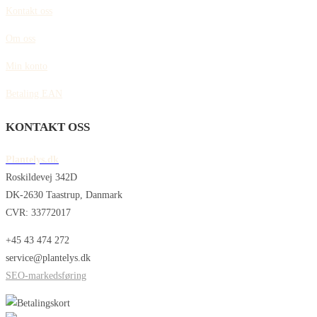
Kontakt oss
Om oss
Min konto
Betaling EAN
KONTAKT OSS
Plantelys.dk
Roskildevej 342D
DK-2630 Taastrup, Danmark
CVR: 33772017
+45 43 474 272
service@plantelys.dk
SEO-markedsføring