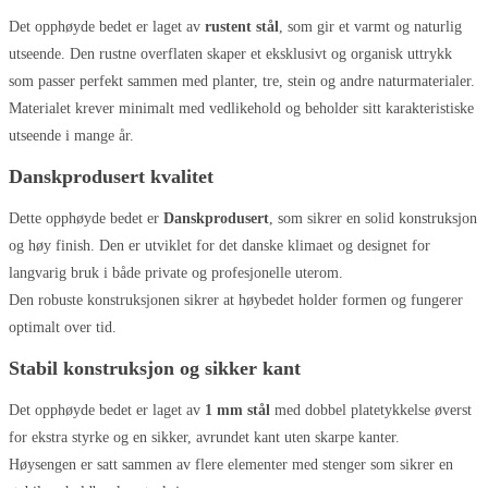
Det opphøyde bedet er laget av
rustent stål
, som gir et varmt og naturlig
utseende. Den rustne overflaten skaper et eksklusivt og organisk uttrykk
som passer perfekt sammen med planter, tre, stein og andre naturmaterialer.
Materialet krever minimalt med vedlikehold og beholder sitt karakteristiske
utseende i mange år.
Danskprodusert kvalitet
Dette opphøyde bedet er
Danskprodusert
, som sikrer en solid konstruksjon
og høy finish. Den er utviklet for det danske klimaet og designet for
langvarig bruk i både private og profesjonelle uterom.
Den robuste konstruksjonen sikrer at høybedet holder formen og fungerer
optimalt over tid.
Stabil konstruksjon og sikker kant
Det opphøyde bedet er laget av
1 mm stål
med dobbel platetykkelse øverst
for ekstra styrke og en sikker, avrundet kant uten skarpe kanter.
Høysengen er satt sammen av flere elementer med stenger som sikrer en