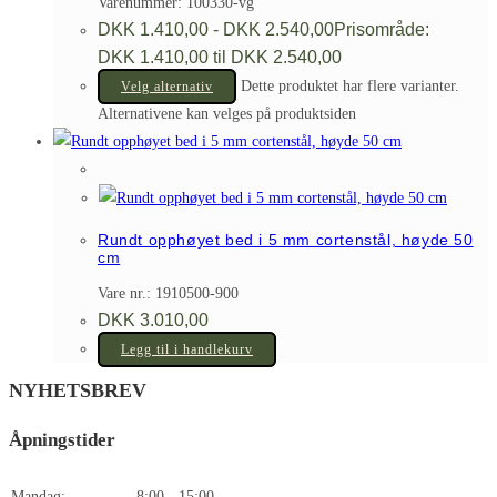
Varenummer: 100330-vg
DKK
1.410,00
-
DKK
2.540,00
Prisområde:
DKK 1.410,00 til DKK 2.540,00
Dette produktet har flere varianter.
Velg alternativ
Alternativene kan velges på produktsiden
Rundt opphøyet bed i 5 mm cortenstål, høyde 50
cm
Vare nr.: 1910500-900
DKK
3.010,00
Legg til i handlekurv
NYHETSBREV
Åpningstider
Mandag:
8:00 - 15:00