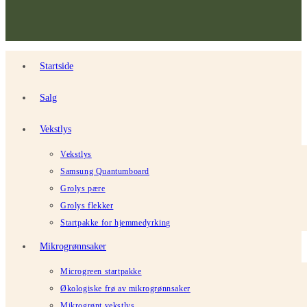
Startside
Salg
Vekstlys
Vekstlys
Samsung Quantumboard
Grolys pære
Grolys flekker
Startpakke for hjemmedyrking
Mikrogrønnsaker
Microgreen startpakke
Økologiske frø av mikrogrønnsaker
Mikrogrønt vekstlys