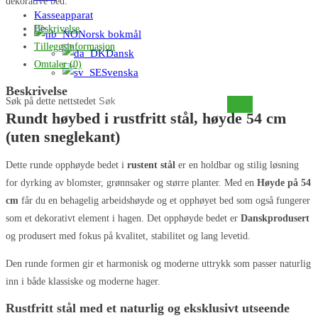
dekorative bed.
Kasseapparat
Beskrivelse
Norsk bokmål
Tilleggsinformasjon
Dansk
Omtaler (0)
Svenska
Beskrivelse
Søk på dette nettstedet
Rundt høybed i rustfritt stål, høyde 54 cm
(uten sneglekant)
Dette runde opphøyde bedet i
rustent stål
er en holdbar og stilig løsning
for dyrking av blomster, grønnsaker og større planter. Med en
Høyde på 54
cm
får du en behagelig arbeidshøyde og et opphøyet bed som også fungerer
som et dekorativt element i hagen. Det opphøyde bedet er
Danskprodusert
og produsert med fokus på kvalitet, stabilitet og lang levetid.
Den runde formen gir et harmonisk og moderne uttrykk som passer naturlig
inn i både klassiske og moderne hager.
Rustfritt stål med et naturlig og eksklusivt utseende