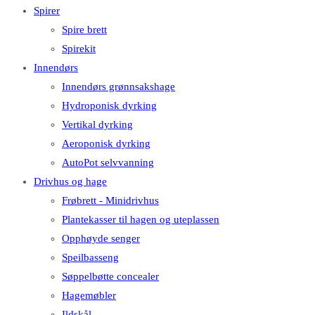
Spirer
Spire brett
Spirekit
Innendørs
Innendørs grønnsakshage
Hydroponisk dyrking
Vertikal dyrking
Aeroponisk dyrking
AutoPot selvvanning
Drivhus og hage
Frøbrett - Minidrivhus
Plantekasser til hagen og uteplassen
Opphøyde senger
Speilbasseng
Søppelbøtte concealer
Hagemøbler
Ildskål