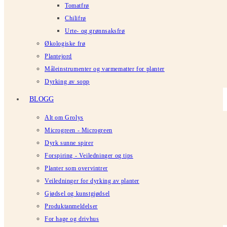
Tomatfrø
Chilifrø
Urte- og grønnsaksfrø
Økologiske frø
Plantejord
Måleinstrumenter og varmematter for planter
Dyrking av sopp
BLOGG
Alt om Grolys
Microgreen - Microgreen
Dyrk sunne spirer
Forspiring - Veiledninger og tips
Planter som overvintrer
Veiledninger for dyrking av planter
Gjødsel og kunstgjødsel
Produktanmeldelser
For hage og drivhus