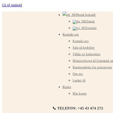
Gå til innhold
Norsk bokmål
Dansk
Svenska
Kontakt oss
Kontakt oss
Salg til bedrifter
Vilkår og betingelser
Momsrefusjon til Grønland o
Retningslinjer for personvern
Om oss
Lenker til
Konto
Min konto
📞 TELEFON: +45 43 474 272