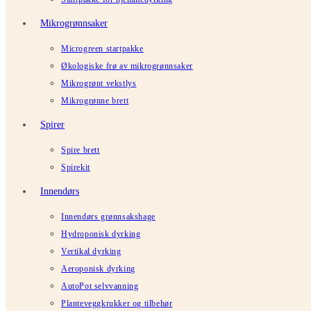
Mikrogrønnsaker
Microgreen startpakke
Økologiske frø av mikrogrønnsaker
Mikrogrønt vekstlys
Mikrogrønne brett
Spirer
Spire brett
Spirekit
Innendørs
Innendørs grønnsakshage
Hydroponisk dyrking
Vertikal dyrking
Aeroponisk dyrking
AutoPot selvvanning
Planteveggkrukker og tilbehør