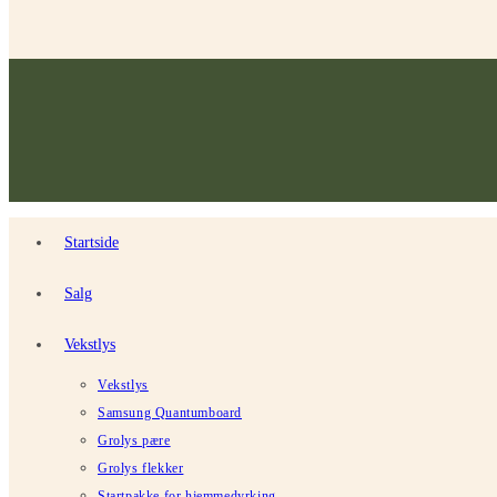
Startside
Salg
Vekstlys
Vekstlys
Samsung Quantumboard
Grolys pære
Grolys flekker
Startpakke for hjemmedyrking