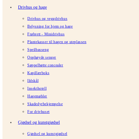
Drivhus og hage
Drivhus og veggdrivhus
Belysning for hjem og hage
Frøbrett - Minidrivhus
Plantekasser til hagen og uteplassen
Speilbasseng
Opphøyde senger
Søppelbøtte concealer
Kapillærboks
Ildskål
Insekthotell
Hagemøbler
Skadedyrbekjempelse
For drivhuset
Gjødsel og kunstgjødsel
Gjødsel og kunstgjødsel