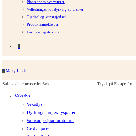
Planter som overvintrer
Veiledninger for dyrking av planter
Gjødsel og kunstgjødsel
Produktanmeldelser
For hage og drivhus
0
0
Meny
Lukk
Søk på dette nettstedet
Trykk på Escape for å 
Vekstlys
Vekstlys
Dyrkingslamper, lyspærer
Samsung Quantumboard
Grolys pære