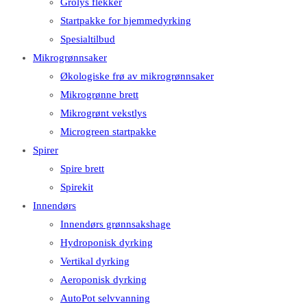
Grolys flekker
Startpakke for hjemmedyrking
Spesialtilbud
Mikrogrønnsaker
Økologiske frø av mikrogrønnsaker
Mikrogrønne brett
Mikrogrønt vekstlys
Microgreen startpakke
Spirer
Spire brett
Spirekit
Innendørs
Innendørs grønnsakshage
Hydroponisk dyrking
Vertikal dyrking
Aeroponisk dyrking
AutoPot selvvanning