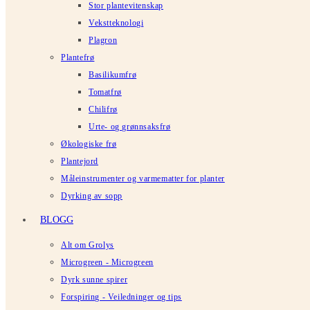
Stor plantevitenskap
Vekstteknologi
Plagron
Plantefrø
Basilikumfrø
Tomatfrø
Chilifrø
Urte- og grønnsaksfrø
Økologiske frø
Plantejord
Måleinstrumenter og varmematter for planter
Dyrking av sopp
BLOGG
Alt om Grolys
Microgreen - Microgreen
Dyrk sunne spirer
Forspiring - Veiledninger og tips