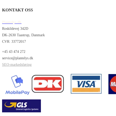
KONTAKT OSS
Plantelys.dk
Roskildevej 342D
DK-2630 Taastrup, Danmark
CVR: 33772017
+45 43 474 272
service@plantelys.dk
SEO-markedsføring