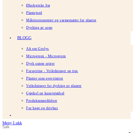
Økologiske frø
Plantejord
Måleinstrumenter og varmematter for planter
Dyrking av sopp
BLOGG
Alt om Grolys
Microgreen - Microgreen
Dyrk sunne spirer
Forspiring - Veiledninger og tips
Planter som overvintrer
Veiledninger for dyrking av planter
Gjødsel og kunstgjødsel
Produktanmeldelser
For hage og drivhus
Meny
Lukk
Søk
Trykk