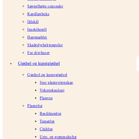
Søppelbøtte concealer
Kapillærboks
Ildskål
Insekthotell
Hagemøbler
Skadedyrbekjempelse
For drivhuset
Gjødsel og kunstgjødsel
Gjødsel og kunstgjødsel
Stor plantevitenskap
Vekstteknologi
Plagron
Plantefrø
Basilikumfrø
Tomatfrø
Chilifrø
Urte- og grønnsaksfrø