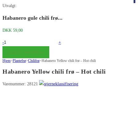
på
på
0
Utvalgt:
dette
Escape
nettstedet
for
Habanero gule chili frø...
å
DKK
59,00
lukke
søkefeltet.
Habanero
-
+
Yellow
Legg til i handlekurv
chili
Hjem
>
Plantefrø
>
Chilifrø
>
Habanero Yellow chili frø – Hot chili
frø
Habanero Yellow chili frø – Hot chili
-
Hot
Varenummer: 28121
chili
antall