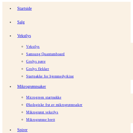
Startside
Salg
Vekstlys
Vekstlys
Samsung Quantumboard
Grolys pære
Grolys flekker
Startpakke for hjemmedyrking
Mikrogrønnsaker
Microgreen startpakke
Økologiske frø av mikrogrønnsaker
Mikrogrønt vekstlys
Mikrogrønne brett
Spirer