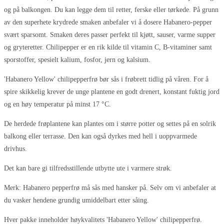
og på balkongen. Du kan legge dem til retter, ferske eller tørkede. På grunn
av den superhete krydrede smaken anbefaler vi å dosere Habanero-pepper
svært sparsomt. Smaken deres passer perfekt til kjøtt, sauser, varme supper
og gryteretter. Chilipepper er en rik kilde til vitamin C, B-vitaminer samt
sporstoffer, spesielt kalium, fosfor, jern og kalsium.
'Habanero Yellow' chilipepperfrø bør sås i frøbrett tidlig på våren. For å
spire skikkelig krever de unge plantene en godt drenert, konstant fuktig jord
og en høy temperatur på minst 17 °C.
De herdede frøplantene kan plantes om i større potter og settes på en solrik
balkong eller terrasse. Den kan også dyrkes med hell i uoppvarmede
drivhus.
Det kan bare gi tilfredsstillende utbytte ute i varmere strøk.
Merk: Habanero pepperfrø må sås med hansker på. Selv om vi anbefaler at
du vasker hendene grundig umiddelbart etter såing.
Hver pakke inneholder høykvalitets 'Habanero Yellow' chilipepperfrø.