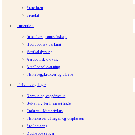
Spire brett
Spirekit
Innendørs
Innendørs grønnsakshage
Hydroponisk dyrking
Vertikal dyrking
Aeroponisk dyrking
AutoPot selvvanning
Planteveggkrukker og tilbehør
Drivhus og hage
Drivhus og veggdrivhus
Belysning for hjem og hage
Frøbrett - Minidrivhus
Plantekasser til hagen og uteplassen
Speilbasseng
Opphøyde senger