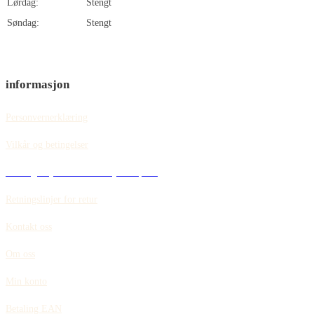
Lørdag:
Stengt
Søndag:
Stengt
informasjon
Personvernerklæring
Vilkår og betingelser
Retningslinjer for informasjonskapsler
Retningslinjer for retur
Kontakt oss
Om oss
Min konto
Betaling EAN