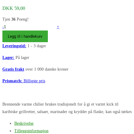
DKK
59,00
Tjen
36
Poeng!
Habanero
-
+
Yellow
Legg til i handlekurv
chili
Leveringstid:
1 - 3 dager
frø
-
Lager:
På lager
Hot
Gratis frakt
over 1 000 danske kroner
chili
antall
Prismatch:
Billigste pris
Brennende varme chilier brukes tradisjonelt for å gi et varmt kick til
karibiske grillretter, salsaer, marinader og krydder på flaske, kan også tørkes
Beskrivelse
Tilleggsinformasjon