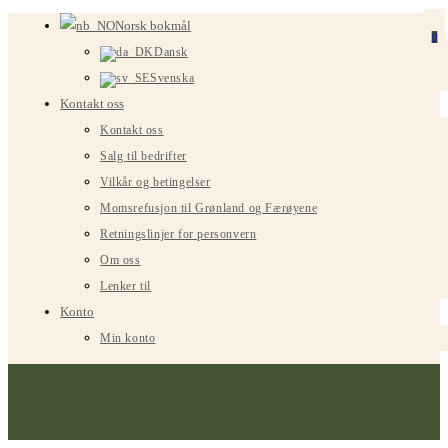
Gå
Norsk bokmål
0
til
Dansk
innhold
Svenska
Kontakt oss
Kontakt oss
Salg til bedrifter
Vilkår og betingelser
Momsrefusjon til Grønland og Færøyene
Retningslinjer for personvern
Om oss
Lenker til
Konto
Min konto