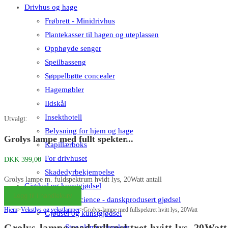
Drivhus og hage
Frøbrett - Minidrivhus
Plantekasser til hagen og uteplassen
Opphøyde senger
Speilbasseng
Søppelbøtte concealer
Hagemøbler
Ildskål
Insekthotell
Utvalgt:
Belysning for hjem og hage
Grolys lampe med fullt spekter...
Kapillærboks
For drivhuset
DKK
399,00
Skadedyrbekjempelse
Grolys lampe m. fuldspektrum hvidt lys, 20Watt antall
Gjødsel og kunstgjødsel
Legg til i handlekurv
Big Plant Science - danskprodusert gjødsel
Hjem
>
Vekstlys og vekstlamper
>
Grolys-lampe med fullspektret hvitt lys, 20Watt
Gjødsel og kunstgjødsel
Grolys-lampe med fullspektret hvitt lys, 20Watt
Stor plantevitenskap