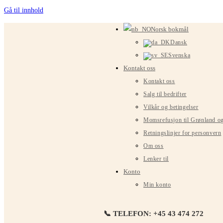
Gå til innhold
Norsk bokmål
Dansk
Svenska
Kontakt oss
Kontakt oss
Salg til bedrifter
Vilkår og betingelser
Momsrefusjon til Grønland o
Retningslinjer for personvern
Om oss
Lenker til
Konto
Min konto
📞 TELEFON: +45 43 474 272