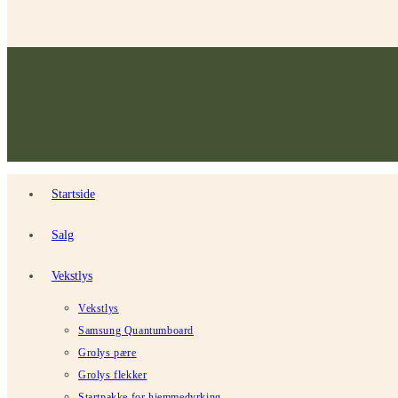
Startside
Salg
Vekstlys
Vekstlys
Samsung Quantumboard
Grolys pære
Grolys flekker
Startpakke for hjemmedyrking