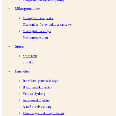
Mikrogrønnsaker
Microgreen startpakke
Økologiske frø av mikrogrønnsaker
Mikrogrønt vekstlys
Mikrogrønne brett
Spirer
Spire brett
Spirekit
Innendørs
Innendørs grønnsakshage
Hydroponisk dyrking
Vertikal dyrking
Aeroponisk dyrking
AutoPot selvvanning
Planteveggkrukker og tilbehør