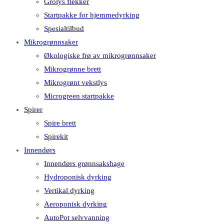
Grolys flekker
Startpakke for hjemmedyrking
Spesialtilbud
Mikrogrønnsaker
Økologiske frø av mikrogrønnsaker
Mikrogrønne brett
Mikrogrønt vekstlys
Microgreen startpakke
Spirer
Spire brett
Spirekit
Innendørs
Innendørs grønnsakshage
Hydroponisk dyrking
Vertikal dyrking
Aeroponisk dyrking
AutoPot selvvanning