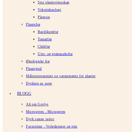
Stor plantevitenskap
Vekstteknologi
Plagron
Plantefrø
Basilikumfrø
Tomatfrø
Chilifrø
Urte- og grønnsaksfrø
Økologiske frø
Plantejord
Måleinstrumenter og varmematter for planter
Dyrking av sopp
BLOGG
Alt om Grolys
Microgreen - Microgreen
Dyrk sunne spirer
Forspiring - Veiledninger og tips