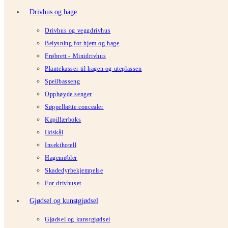
Drivhus og hage
Drivhus og veggdrivhus
Belysning for hjem og hage
Frøbrett - Minidrivhus
Plantekasser til hagen og uteplassen
Speilbasseng
Opphøyde senger
Søppelbøtte concealer
Kapillærboks
Ildskål
Insekthotell
Hagemøbler
Skadedyrbekjempelse
For drivhuset
Gjødsel og kunstgjødsel
Gjødsel og kunstgjødsel