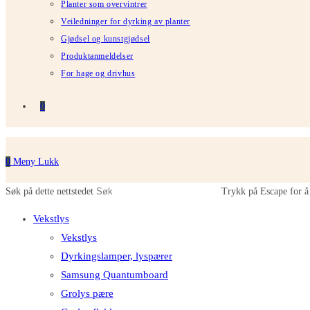
Planter som overvintrer
Veiledninger for dyrking av planter
Gjødsel og kunstgjødsel
Produktanmeldelser
For hage og drivhus
0
0
Meny
Lukk
Søk på dette nettstedet
Trykk på Escape for å 
Vekstlys
Vekstlys
Dyrkingslamper, lyspærer
Samsung Quantumboard
Grolys pære