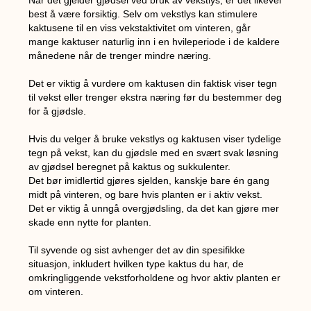
best å være forsiktig. Selv om vekstlys kan stimulere
kaktusene til en viss vekstaktivitet om vinteren, går
mange kaktuser naturlig inn i en hvileperiode i de kaldere
månedene når de trenger mindre næring.
Det er viktig å vurdere om kaktusen din faktisk viser tegn
til vekst eller trenger ekstra næring før du bestemmer deg
for å gjødsle.
Hvis du velger å bruke vekstlys og kaktusen viser tydelige
tegn på vekst, kan du gjødsle med en svært svak løsning
av gjødsel beregnet på kaktus og sukkulenter.
Det bør imidlertid gjøres sjelden, kanskje bare én gang
midt på vinteren, og bare hvis planten er i aktiv vekst.
Det er viktig å unngå overgjødsling, da det kan gjøre mer
skade enn nytte for planten.
Til syvende og sist avhenger det av din spesifikke
situasjon, inkludert hvilken type kaktus du har, de
omkringliggende vekstforholdene og hvor aktiv planten er
om vinteren.