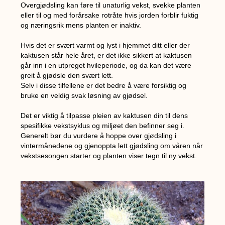
Overgjødsling kan føre til unaturlig vekst, svekke planten
eller til og med forårsake rotråte hvis jorden forblir fuktig
og næringsrik mens planten er inaktiv.
Hvis det er svært varmt og lyst i hjemmet ditt eller der
kaktusen står hele året, er det ikke sikkert at kaktusen
går inn i en utpreget hvileperiode, og da kan det være
greit å gjødsle den svært lett.
Selv i disse tilfellene er det bedre å være forsiktig og
bruke en veldig svak løsning av gjødsel.
Det er viktig å tilpasse pleien av kaktusen din til dens
spesifikke vekstsyklus og miljøet den befinner seg i.
Generelt bør du vurdere å hoppe over gjødsling i
vintermånedene og gjenoppta lett gjødsling om våren når
vekstsesongen starter og planten viser tegn til ny vekst.