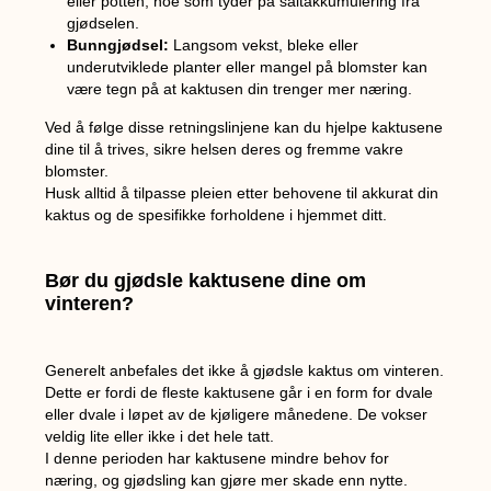
eller potten, noe som tyder på saltakkumulering fra
gjødselen.
Bunngjødsel:
Langsom vekst, bleke eller
underutviklede planter eller mangel på blomster kan
være tegn på at kaktusen din trenger mer næring.
Ved å følge disse retningslinjene kan du hjelpe kaktusene
dine til å trives, sikre helsen deres og fremme vakre
blomster.
Husk alltid å tilpasse pleien etter behovene til akkurat din
kaktus og de spesifikke forholdene i hjemmet ditt.
Bør du gjødsle kaktusene dine om
vinteren?
Generelt anbefales det ikke å gjødsle kaktus om vinteren.
Dette er fordi de fleste kaktusene går i en form for dvale
eller dvale i løpet av de kjøligere månedene. De vokser
veldig lite eller ikke i det hele tatt.
I denne perioden har kaktusene mindre behov for
næring, og gjødsling kan gjøre mer skade enn nytte.