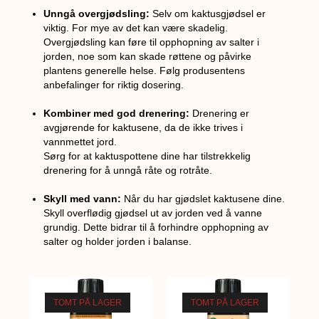
Unngå overgjødsling:
Selv om kaktusgjødsel er
viktig. For mye av det kan være skadelig.
Overgjødsling kan føre til opphopning av salter i
jorden, noe som kan skade røttene og påvirke
plantens generelle helse. Følg produsentens
anbefalinger for riktig dosering.
Kombiner med god drenering:
Drenering er
avgjørende for kaktusene, da de ikke trives i
vannmettet jord.
Sørg for at kaktuspottene dine har tilstrekkelig
drenering for å unngå råte og rotråte.
Skyll med vann:
Når du har gjødslet kaktusene dine.
Skyll overflødig gjødsel ut av jorden ved å vanne
grundig. Dette bidrar til å forhindre opphopning av
salter og holder jorden i balanse.
TOMT PÅ LAGER
TOMT PÅ LAGER