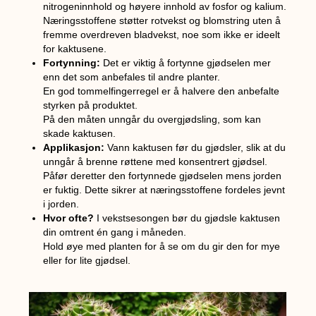
nitrogeninnhold og høyere innhold av fosfor og kalium.
Næringsstoffene støtter rotvekst og blomstring uten å
fremme overdreven bladvekst, noe som ikke er ideelt
for kaktusene.
Fortynning:
Det er viktig å fortynne gjødselen mer
enn det som anbefales til andre planter.
En god tommelfingerregel er å halvere den anbefalte
styrken på produktet.
På den måten unngår du overgjødsling, som kan
skade kaktusen.
Applikasjon:
Vann kaktusen før du gjødsler, slik at du
unngår å brenne røttene med konsentrert gjødsel.
Påfør deretter den fortynnede gjødselen mens jorden
er fuktig. Dette sikrer at næringsstoffene fordeles jevnt
i jorden.
Hvor ofte?
I vekstsesongen bør du gjødsle kaktusen
din omtrent én gang i måneden.
Hold øye med planten for å se om du gir den for mye
eller for lite gjødsel.