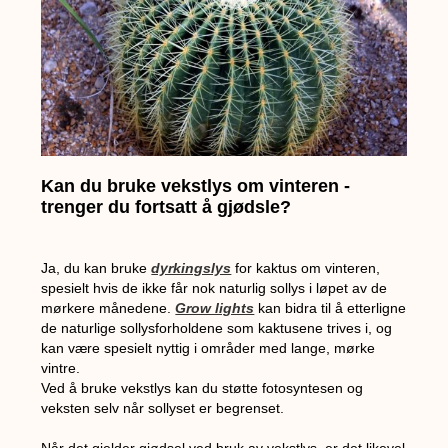
Kan du bruke vekstlys om vinteren -
trenger du fortsatt å gjødsle?
Ja, du kan bruke
dyrkingslys
for kaktus om vinteren,
spesielt hvis de ikke får nok naturlig sollys i løpet av de
mørkere månedene.
Grow lights
kan bidra til å etterligne
de naturlige sollysforholdene som kaktusene trives i, og
kan være spesielt nyttig i områder med lange, mørke
vintre.
Ved å bruke vekstlys kan du støtte fotosyntesen og
veksten selv når sollyset er begrenset.
Når det gjelder gjødsel ved bruk av vekstlys, er det likevel