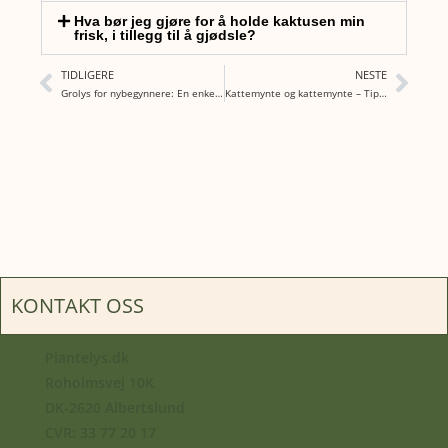
Hva bør jeg gjøre for å holde kaktusen min
frisk, i tillegg til å gjødsle?
TIDLIGERE
NESTE
Grolys for nybegynnere: En enkel introduksjon
Kattemynte og kattemynte – Tips for å dyrke din egen i hagen
KONTAKT OSS
Plantelys.dk
Roholmsvej 10K
DK-2620 Albertslund
CVR: 33 77 20 17