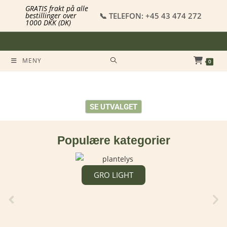
GRATIS frakt på alle
📞 TELEFON: +45 43 474 272
bestillinger over
1000 DKK (DK)
MENY
0
DYRK DIN EGEN MIKROGRØNT
Ferske mikrogrønnsaker hjemme, enkelt og økologisk
SE UTVALGET
Populære kategorier
GRO LIGHT