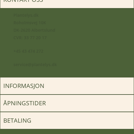
Plantelys.dk
Roholmsvej 10K
DK-2620 Albertslund
CVR: 33 77 20 17
+45 43 474 272
service@plantelys.dk
INFORMASJON
ÅPNINGSTIDER
BETALING