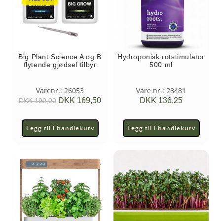
Big Plant Science A og B
Hydroponisk rotstimulator
flytende gjødsel tilbyr
500 ml
Varenr.: 26053
Vare nr.: 28481
DKK
169,50
DKK
136,25
DKK
190,00
Legg til i handlekurv
Legg til i handlekurv