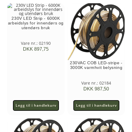
230V LED Strip - 6000K
arbeidslys for innendørs og
utendørs bruk
Vare nr.: 02190
DKK
897,75
230VAC COB LED-stripe -
3000K varmhvit belysning
Vare nr.: 02184
DKK
987,50
Legg til i handlekurv
Legg til i handlekurv